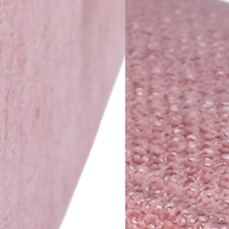
PRETRAŽITE
ZAKAŽITE
SASTANAK
SA NAŠIM
ARHITEKTOM
KONTAKTIRAJTE
NAS
SR
EN