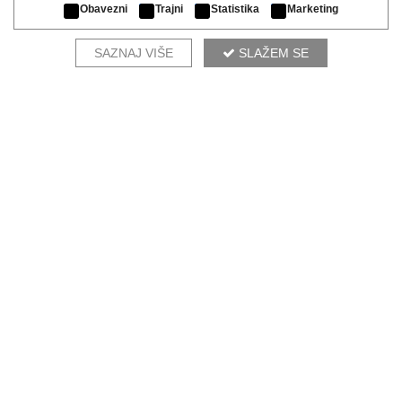
Obavezni
Trajni
Statistika
Marketing
SAZNAJ VIŠE
SLAŽEM SE
OMNIA LUX TK-140
KOMPLETIRAJ AMBIJENT