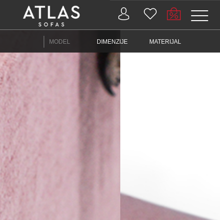
Name: (required)
MODEL
DIMENZIJE
MATERIJAL
submit
PROIZVODI
ZAŠTO
ATLAS?
AKTUELNOSTI
KONTAKT
BUSINESS
SERVISI