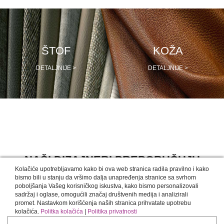
ŠTOF
KOŽA
DETALJNIJE >
DETALJNIJE >
NAŠI DIZAJNERI PREPORUČUJU
Kolačiće upotrebljavamo kako bi ova web stranica radila pravilno i kako
bismo bili u stanju da vršimo dalja unapređenja stranice sa svrhom
poboljšanja Vašeg korisničkog iskustva, kako bismo personalizovali
sadržaj i oglase, omogućili značaj društvenih medija i analizirali
promet. Nastavkom korišćenja naših stranica prihvatate upotrebu
kolačića.
Politka kolačića
|
Politika privatnosti