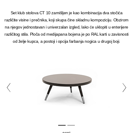
Set klub stolova CT 10 zamišljen je kao kombinacija dva stočića
različite visine i prečnika, koji skupa čine skladnu kompoziciju. Obzirom
na njegov jednostavan i univerzalan izgled, lako će uklopiti u enterijere
različitog stila. Ploča od medijapana bojena je po RAL karti u zavisnosti
od želje kupca, a postoji i opcija farbanja nogica u drugoj boji.