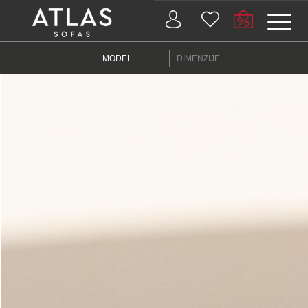
Name: (required)
MODEL
DIMENZIJE
submit
PROIZVODI
ZAŠTO
ATLAS?
AKTUELNOSTI
KONTAKT
BUSINESS
SERVISI