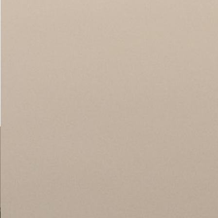
PRETRAŽITE
ZAKAŽITE
SASTANAK
SA NAŠIM
ARHITEKTOM
KONTAKTIRAJTE
NAS
SR
EN