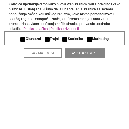
Kolačiće upotrebljavamo kako bi ova web stranica radila pravilno i kako
bismo bili u stanju da vršimo dalja unapređenja stranice sa svrhom
poboljšanja Vašeg korisničkog iskustva, kako bismo personalizovali
sadržaj i oglase, omogućili značaj društvenih medija i analizirali
CALLA
promet. Nastavkom korišćenja naših stranica prihvatate upotrebu
kolačića.
Politka kolačića
|
Politika privatnosti
Obavezni
Trajni
Statistika
Marketing
SAZNAJ VIŠE
SLAŽEM SE
KOMPLETIRAJ AMBIJENT