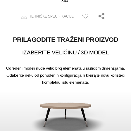
360˚
TEHNIČKE SPECIFIKACIJE
PRILAGODITE TRAŽENI PROIZVOD
IZABERITE VELIČINU / 3D MODEL
Određeni modeli nude veliki broj elemenata u različitim dimenzijama.
Odaberite neku od ponuđenih konfiguracija ili kreirajte novu koristeći
kompletnu listu elemenata.