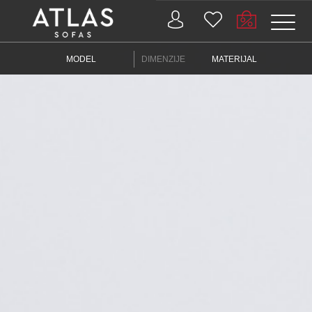
Name: (required)
MODEL
DIMENZIJE
MATERIJAL
submit
PROIZVODI
ZAŠTO
ATLAS?
AKTUELNOSTI
KONTAKT
BUSINESS
SERVISI