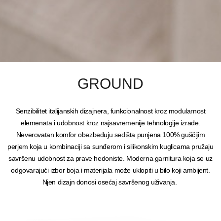
GROUND
Senzibilitet italijanskih dizajnera, funkcionalnost kroz modularnost
elemenata i udobnost kroz najsavremenije tehnologije izrade.
Neverovatan komfor obezbeđuju sedišta punjena 100% guščijim
perjem koja u kombinaciji sa sunđerom i silikonskim kuglicama pružaju
savršenu udobnost za prave hedoniste. Moderna garnitura koja se uz
odgovarajući izbor boja i materijala može uklopiti u bilo koji ambijent.
Njen dizajn donosi osećaj savršenog uživanja.