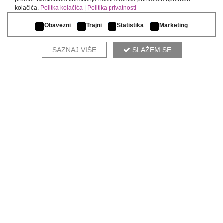
kolačića.
Politka kolačića
|
Politika privatnosti
Obavezni
Trajni
Statistika
Marketing
SAZNAJ VIŠE
SLAŽEM SE
RZAV
KOMPLETIRAJ AMBIJENT