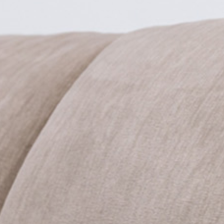
PRETRAŽITE
ZAKAŽITE
SASTANAK
SA NAŠIM
ARHITEKTOM
KONTAKTIRAJTE
NAS
SR
EN