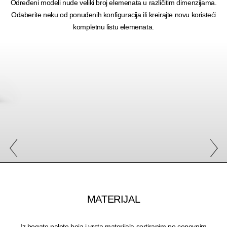
Određeni modeli nude veliki broj elemenata u različitim dimenzijama.
Odaberite neku od ponuđenih konfiguracija ili kreirajte novu koristeći
kompletnu listu elemenata.
MATERIJAL
Iz bogate palete boja i vrsta materijala sortiranim po cenovnim