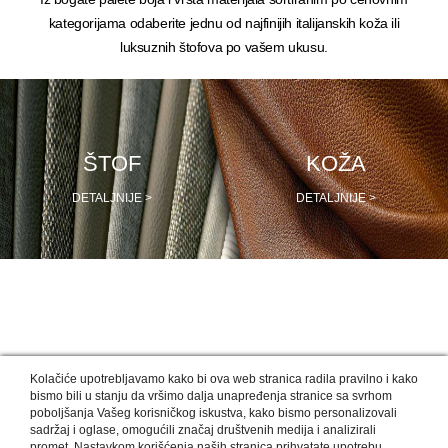
kategorijama odaberite jednu od najfinijih italijanskih koža ili
luksuznih štofova po vašem ukusu.
ŠTOF
KOŽA
DETALJNIJE >
DETALJNIJE >
NAŠI DIZAJNERI PREPORUČUJU
Kolačiće upotrebljavamo kako bi ova web stranica radila pravilno i kako
bismo bili u stanju da vršimo dalja unapređenja stranice sa svrhom
poboljšanja Vašeg korisničkog iskustva, kako bismo personalizovali
sadržaj i oglase, omogućili značaj društvenih medija i analizirali
promet. Nastavkom korišćenja naših stranica prihvatate upotrebu