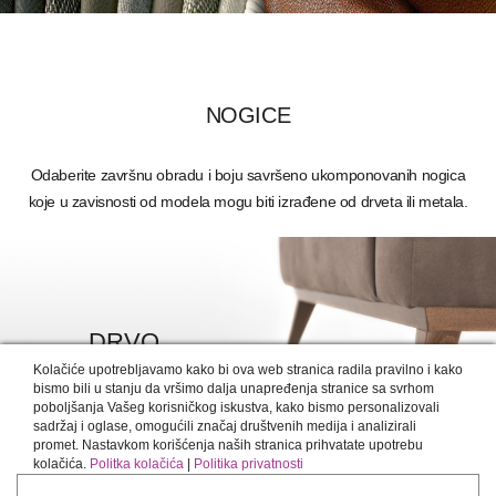
NOGICE
Odaberite završnu obradu i boju savršeno ukomponovanih nogica
koje u zavisnosti od modela mogu biti izrađene od drveta ili metala.
DRVO
Kolačiće upotrebljavamo kako bi ova web stranica radila pravilno i kako
DETALJNIJE >
bismo bili u stanju da vršimo dalja unapređenja stranice sa svrhom
poboljšanja Vašeg korisničkog iskustva, kako bismo personalizovali
sadržaj i oglase, omogućili značaj društvenih medija i analizirali
promet. Nastavkom korišćenja naših stranica prihvatate upotrebu
kolačića.
Politka kolačića
|
Politika privatnosti