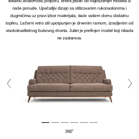
idealnu anatomsku potporu, kreira jedan od najtraženijih modela iz
naše ponude. Upečatljiv dizajn sa stilizovanim rukonaslonima i
dugmićima uz pravi izbor materijala, daće vašem domu dodatnu
toplinu. Ležerni retro stil upotpunjen je drvenim ramom, izradjenim od
visokokvalitetnog bukovog drveta. Juliet je prefinjen model koji nikada
ne zastareva.
360˚