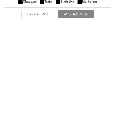
Obavezni
Trajni
Statistika
Marketing
SAZNAJ VIŠE
SLAŽEM SE
NAŠI DIZAJNERI PREPORUČUJU
KENT