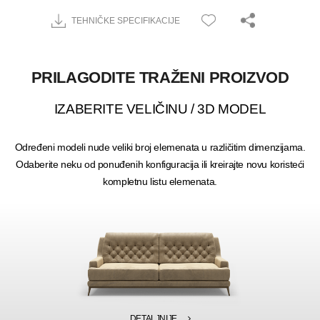
TEHNIČKE SPECIFIKACIJE
PRILAGODITE TRAŽENI PROIZVOD
IZABERITE VELIČINU / 3D MODEL
Određeni modeli nude veliki broj elemenata u različitim dimenzijama.
Odaberite neku od ponuđenih konfiguracija ili kreirajte novu koristeći
kompletnu listu elemenata.
DETALJNIJE