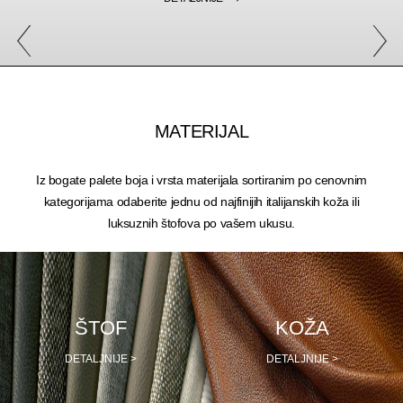
MATERIJAL
Iz bogate palete boja i vrsta materijala sortiranim po cenovnim
kategorijama odaberite jednu od najfinijih italijanskih koža ili
luksuznih štofova po vašem ukusu.
ŠTOF
KOŽA
DETALJNIJE >
DETALJNIJE >