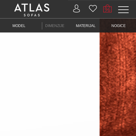
Name: (required)
MODEL
DIMENZIJE
MATERIJAL
NOGICE
submit
PROIZVODI
ZAŠTO
ATLAS?
AKTUELNOSTI
KONTAKT
BUSINESS
SERVISI