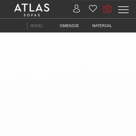
Name: (required)
MODEL
DIMENZIJE
MATERIJAL
submit
PROIZVODI
ZAŠTO
ATLAS?
AKTUELNOSTI
KONTAKT
BUSINESS
SERVISI