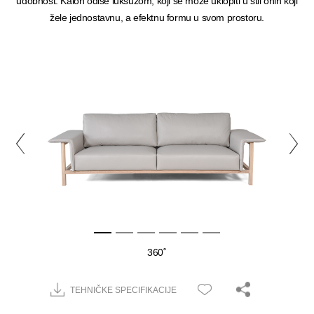
udobnost. Kalon odiše luksuzom, koji se može uklopiti u stil onih koji
žele jednostavnu, a efektnu formu u svom prostoru.
360˚
TEHNIČKE SPECIFIKACIJE