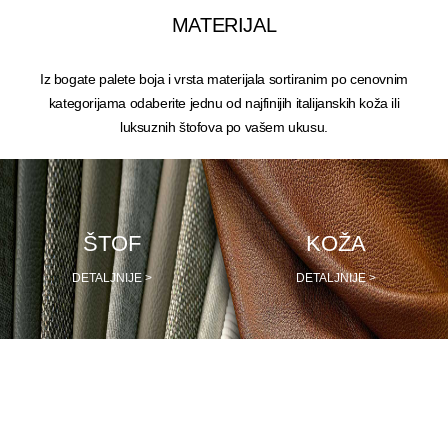
MATERIJAL
Iz bogate palete boja i vrsta materijala sortiranim po cenovnim
kategorijama odaberite jednu od najfinijih italijanskih koža ili
luksuznih štofova po vašem ukusu.
ŠTOF
KOŽA
DETALJNIJE >
DETALJNIJE >