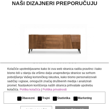
NAŠI DIZAJNERI PREPORUČUJU
OMNIA LUX K-220
Kolačiće upotrebljavamo kako bi ova web stranica radila pravilno i kako
bismo bili u stanju da vršimo dalja unapređenja stranice sa svrhom
poboljšanja Vašeg korisničkog iskustva, kako bismo personalizovali
sadržaj i oglase, omogućili značaj društvenih medija i analizirali
promet. Nastavkom korišćenja naših stranica prihvatate upotrebu
kolačića.
Politka kolačića
|
Politika privatnosti
Obavezni
Trajni
Statistika
Marketing
KOMPLETIRAJ AMBIJENT