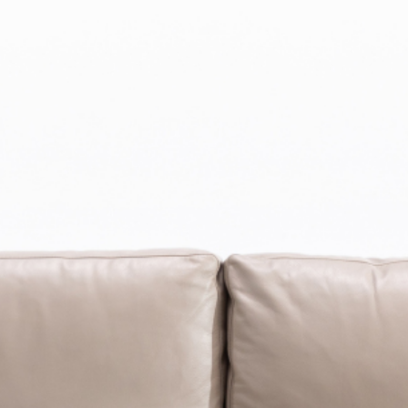
PRETRAŽITE
ZAKAŽITE
SASTANAK
SA NAŠIM
ARHITEKTOM
KONTAKTIRAJTE
NAS
SR
EN