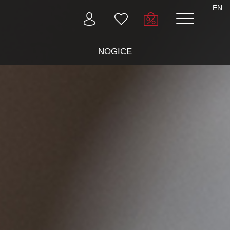
EN
NOGICE