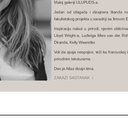
Maloj galeriji ULUPUDS-a.
Jedan od izlagača i dizajnera štanda 
fakultetskog projekta u saradnji sa firmom
Inspiraciju nalazi u prirodi, njenim oblici
Lloyd Wright-a, Ludwiga Mies van der Roh
Diranda, Kelly Wearstler.
Voli da spaja nespojivo, teži ka francuskoj 
prirodnim teksturama.
Deo je Atlas dizajn tima.
ZAKAZI SASTANAK