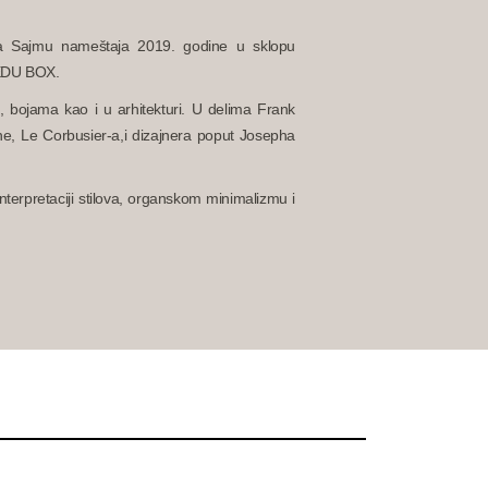
na Sajmu nameštaja 2019. godine u sklopu
 EDU BOX.
ma, bojama kao i u arhitekturi. U delima Frank
e, Le Corbusier-a,i dizajnera poput Josepha
interpretaciji stilova, organskom minimalizmu i