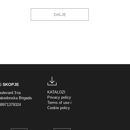
DALJE
S
SKOPJE
KATALOZI
ulevard 3-ta
Privacy policy
akedonska Brigada
Terms of use
i
38971379324
Cookie policy