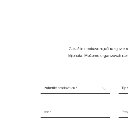
Zakažite neobavezujući razgovor s
klijenata. Možemo organizovati razg
Izaberite prodavnicu *
Tip 