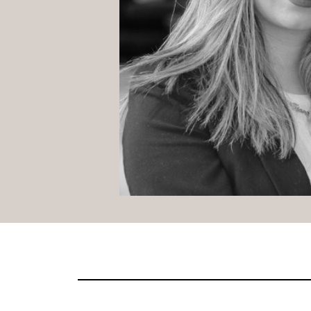
PRETRAŽITE
ZAKAŽITE
SASTANAK
SA NAŠIM
ARHITEKTOM
KONTAKTIRAJTE
NAS
SR
EN