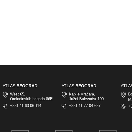
ATLAS
BEOGRAD
ATLAS
BEOGRAD
ATLA
West 65,
Kapije Vračara,
Bo
Omladinskih brigada 86E
Južni Bulevadsr 100
M
+381 11 63 06 114
+381 11 77 04 687
+