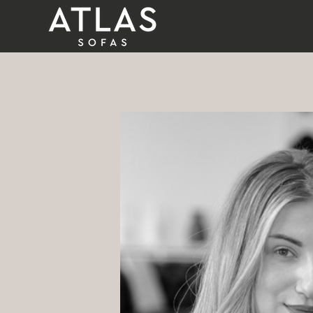
Name: (required)
submit
PROIZVODI
ZAŠTO
ATLAS?
AKTUELNOSTI
KONTAKT
BUSINESS
SERVICES