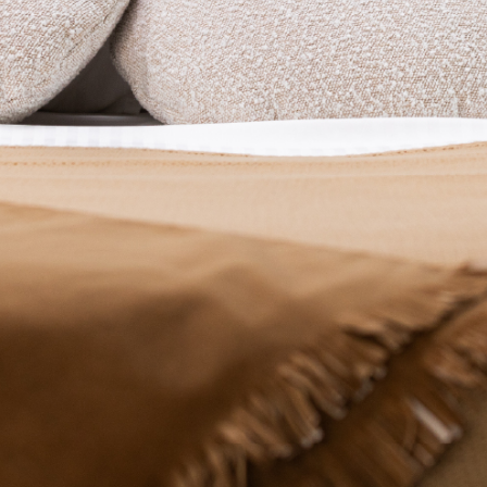
PRETRAŽITE
ZAKAŽITE
SASTANAK
SA NAŠIM
ARHITEKTOM
KONTAKTIRAJTE
NAS
SR
EN