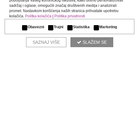
poboljšanja Vašeg korisničkog iskustva, kako bismo personalizovali
sadržaj i oglase, omogućili značaj društvenih medija i analizirali
promet. Nastavkom korišćenja naših stranica prihvatate upotrebu
kolačića.
Politka kolačića
|
Politika privatnosti
Obavezni
Trajni
Statistika
Marketing
ATLAS
BEOGRAD
SAZNAJ VIŠE
SLAŽEM SE
West 65, Omladinskih brigada 86E
+381 11 63 06 114
ATLAS
BEOGRAD
Kapije Vračara, Južni Bulevar 100
+381 11 77 04 687
ATLAS
SKOPJE
Boulevard 3-ta Makedonska Brigada
+38971379324