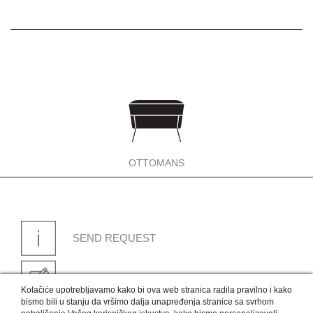
OTTOMANS
SEND REQUEST
MAKE AN APPOINTMENT WITH AN
Kolačiće upotrebljavamo kako bi ova web stranica radila pravilno i kako
ARCHITECT
bismo bili u stanju da vršimo dalja unapređenja stranice sa svrhom