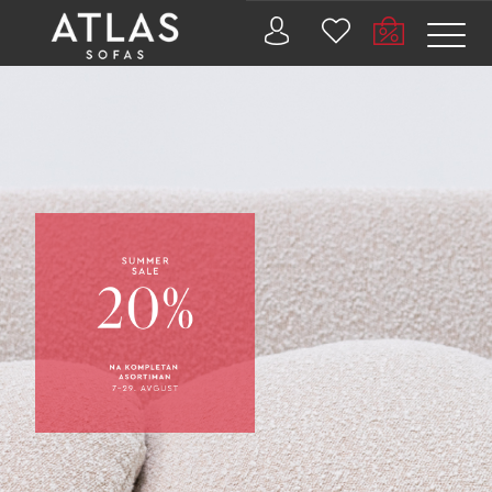
Name: (required)
submit
PROIZVODI
ZAŠTO
ATLAS?
AKTUELNOSTI
KONTAKT
BUSINESS
SERVICES