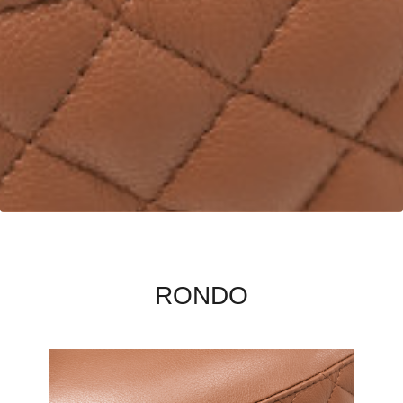
PRETRAŽITE
ZAKAŽITE
SASTANAK
SA NAŠIM
ARHITEKTOM
KONTAKTIRAJTE
NAS
SR
EN
RONDO