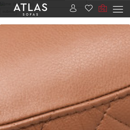
Name: (required)
submit
PROIZVODI
ZAŠTO
ATLAS?
AKTUELNOSTI
KONTAKT
BUSINESS
SERVICES