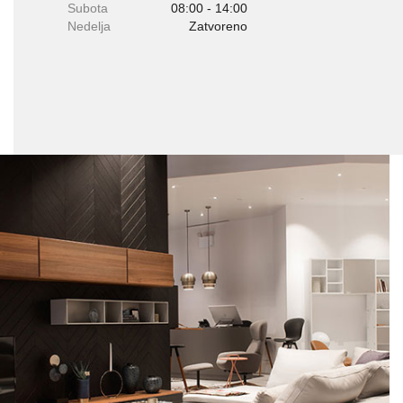
Subota
08:00 - 14:00
Nedelja
Zatvoreno
PRETRAŽITE
ZAKAŽITE
SASTANAK
SA NAŠIM
ARHITEKTOM
KONTAKTIRAJTE
NAS
SR
EN