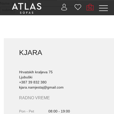
Name: (required)
submit
PROIZVODI
KJARA
ZAŠTO
ATLAS?
AKTUELNOSTI
Hrvatskih kraljeva 75
Ljubuški
+387 39 832 380
KONTAKT
kjara.namjestaj@gmail.com
BUSINESS
RADNO VREME
SERVICES
Pon - Pet
08:00 - 19:00