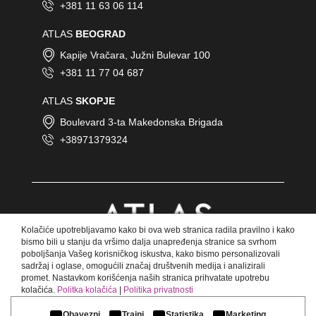
+381 11 63 06 114
ATLAS
BEOGRAD
Kapije Vračara, Južni Bulevar 100
+381 11 77 04 687
ATLAS
SKOPJE
Boulevard 3-ta Makedonska Brigada
+38971379324
Kolačiće upotrebljavamo kako bi ova web stranica radila pravilno i kako
bismo bili u stanju da vršimo dalja unapređenja stranice sa svrhom
poboljšanja Vašeg korisničkog iskustva, kako bismo personalizovali
sadržaj i oglase, omogućili značaj društvenih medija i analizirali
promet. Nastavkom korišćenja naših stranica prihvatate upotrebu
kolačića.
Politka kolačića
|
Politika privatnosti
© Copyright 2018 Atlas.
Sva prava zadržana.
Obavezni
Trajni
Statistika
Marketing