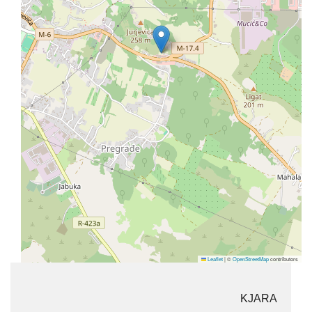
Leaflet
|
©
OpenStreetMap
contributors
KJARA