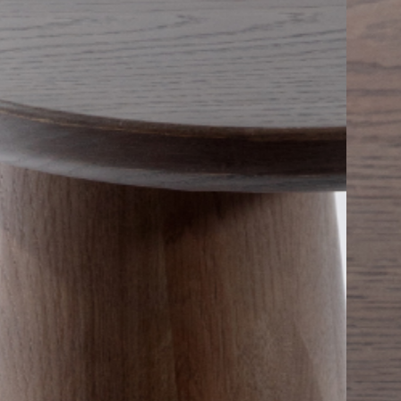
PRETRAŽITE
ZAKAŽITE
SASTANAK
SA NAŠIM
ARHITEKTOM
KONTAKTIRAJTE
NAS
SR
EN