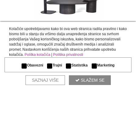
Kolačiće upotrebljavamo kako bi ova web stranica radila pravilno i kako
LIWA
bismo bili u stanju da vršimo dalja unapređenja stranice sa svrhom
poboljšanja Vašeg korisničkog iskustva, kako bismo personalizovali
NEW
sadržaj i oglase, omogućili značaj društvenih medija i analizirali
promet. Nastavkom korišćenja naših stranica prihvatate upotrebu
kolačića.
Politka kolačića
|
Politika privatnosti
Obavezni
Trajni
Statistika
Marketing
SAZNAJ VIŠE
SLAŽEM SE
RZAV
NEW