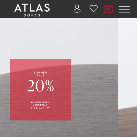
Name: (required)
submit
PROIZVODI
ZAŠTO
ATLAS?
AKTUELNOSTI
KONTAKT
BUSINESS
SERVICES