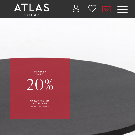
Name: (required)
submit
PROIZVODI
ZAŠTO
ATLAS?
AKTUELNOSTI
KONTAKT
BUSINESS
SERVICES