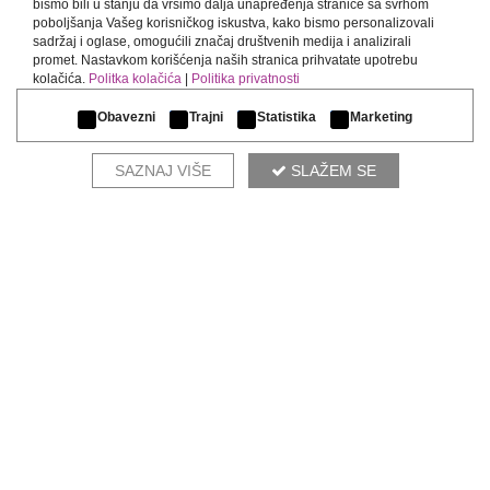
bismo bili u stanju da vršimo dalja unapređenja stranice sa svrhom
ARCHITECT
poboljšanja Vašeg korisničkog iskustva, kako bismo personalizovali
sadržaj i oglase, omogućili značaj društvenih medija i analizirali
promet. Nastavkom korišćenja naših stranica prihvatate upotrebu
kolačića.
Politka kolačića
|
Politika privatnosti
Obavezni
Trajni
Statistika
Marketing
ATLAS
BEOGRAD
SAZNAJ VIŠE
SLAŽEM SE
West 65, Omladinskih brigada 86E
+381 11 63 06 114
ATLAS
BEOGRAD
Kapije Vračara, Južni Bulevar 100
+381 11 77 04 687
ATLAS
SKOPJE
Boulevard 3-ta Makedonska Brigada
+38971379324