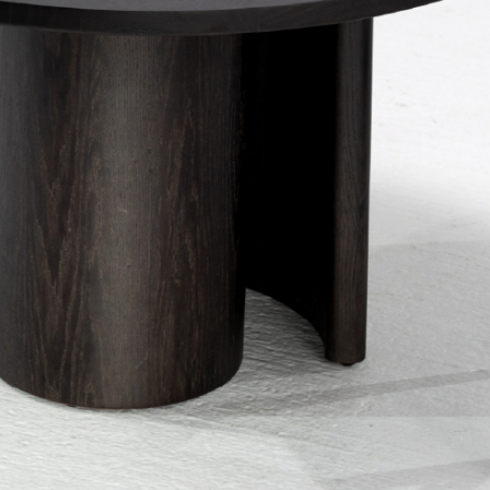
PRETRAŽITE
ZAKAŽITE
SASTANAK
SA NAŠIM
ARHITEKTOM
KONTAKTIRAJTE
NAS
SR
EN