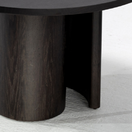
PRETRAŽITE
ZAKAŽITE
SASTANAK
SA NAŠIM
ARHITEKTOM
KONTAKTIRAJTE
NAS
SR
EN