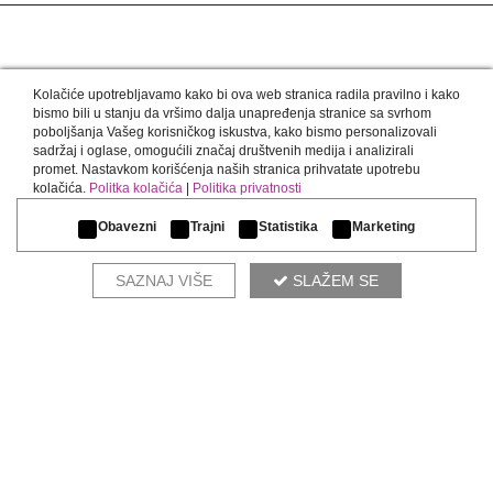
Kolačiće upotrebljavamo kako bi ova web stranica radila pravilno i kako
POŠALJITE UPIT
bismo bili u stanju da vršimo dalja unapređenja stranice sa svrhom
poboljšanja Vašeg korisničkog iskustva, kako bismo personalizovali
sadržaj i oglase, omogućili značaj društvenih medija i analizirali
ZAKAŽITE KOD ARHITEKTE
promet. Nastavkom korišćenja naših stranica prihvatate upotrebu
kolačića.
Politka kolačića
|
Politika privatnosti
Obavezni
Trajni
Statistika
Marketing
SAZNAJ VIŠE
SLAŽEM SE
ATLAS
BEOGRAD
West 65, Omladinskih brigada 86E
+381 11 63 06 114
ATLAS
BEOGRAD
Kapije Vračara, Južni Bulevar 100