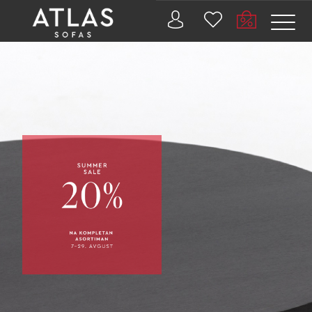
Name: (required)
submit
PROIZVODI
ZAŠTO
ATLAS?
AKTUELNOSTI
KONTAKT
BUSINESS
SERVISI