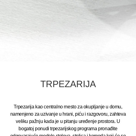
TRPEZARIJA
Trpezarija kao centralno mesto za okupljanje u domu,
namenjeno za uzivanje u hrani, piću i razgovoru, zahteva
veliku pažnju kada je u pitanju uređenje prostora. U
bogatoj ponudi trpezarijskog programa pronađite
odgovarajuće modele stolova, stolica i komoda koji će se