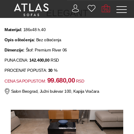
ELEGANT
Materijal:
186x48 h.40
Opis oštećenja:
Bez oštećenja
PROIZVODI
Dimenzije:
Štof: Premium River 06
ZAŠTO
PUNA CENA:
142.400,00
RSD
ATLAS?
PROCENAT POPUSTA:
30
%
99.680,00
CENA SA POPUSTOM:
AKTUELNOSTI
RSD
Salon Beograd, Južni bulevar 100, Kapija Vračara
KONTAKT
BUSINESS
SERVICES