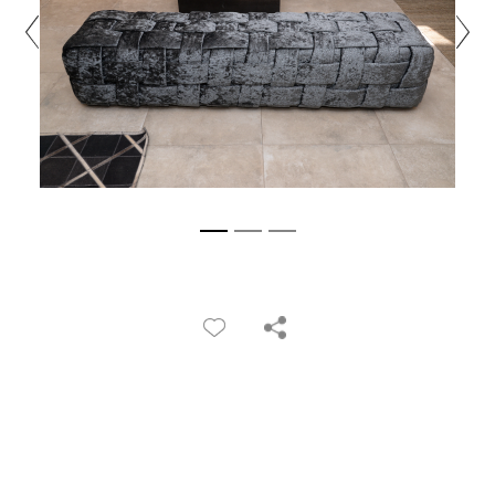
PRETRAŽITE
ZAKAŽITE
SASTANAK
SA NAŠIM
ARHITEKTOM
KONTAKTIRAJTE
NAS
SR
EN