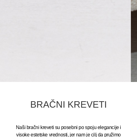
BRAČNI KREVETI
Naši bračni kreveti su posebni po spoju elegancije i
visoke estetske vrednosti, jer nam je cilj da pružimo