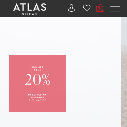
Name: (required)
submit
PROIZVODI
ZAŠTO
ATLAS?
AKTUELNOSTI
KONTAKT
BUSINESS
SERVISI