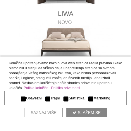
LIWA
NOVO
Kolačiće upotrebljavamo kako bi ova web stranica radila pravilno i kako
MATEO
bismo bili u stanju da vršimo dalja unapređenja stranice sa svrhom
poboljšanja Vašeg korisničkog iskustva, kako bismo personalizovali
sadržaj i oglase, omogućili značaj društvenih medija i analizirali
promet. Nastavkom korišćenja naših stranica prihvatate upotrebu
kolačića.
Politka kolačića
|
Politika privatnosti
Obavezni
Trajni
Statistika
Marketing
SAZNAJ VIŠE
SLAŽEM SE
MORFEO