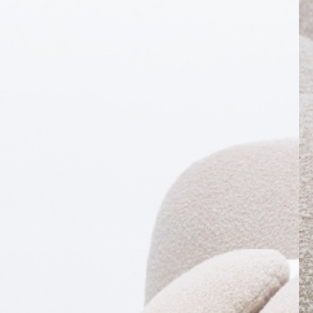
PRETRAŽITE
ZAKAŽITE
SASTANAK
SA NAŠIM
ARHITEKTOM
KONTAKTIRAJTE
NAS
SR
EN