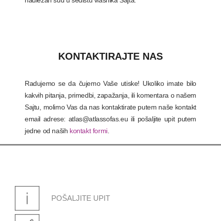
nadležan sud u sedištu vlasnika Sajta.
KONTAKTIRAJTE NAS
Radujemo se da čujemo Vaše utiske! Ukoliko imate bilo
kakvih pitanja, primedbi, zapažanja, ili komentara o našem
Sajtu, molimo Vas da nas kontaktirate putem naše kontakt
email adrese: atlas@atlassofas.eu ili pošaljite upit putem
jedne od naših
kontakt formi
.
POŠALJITE UPIT