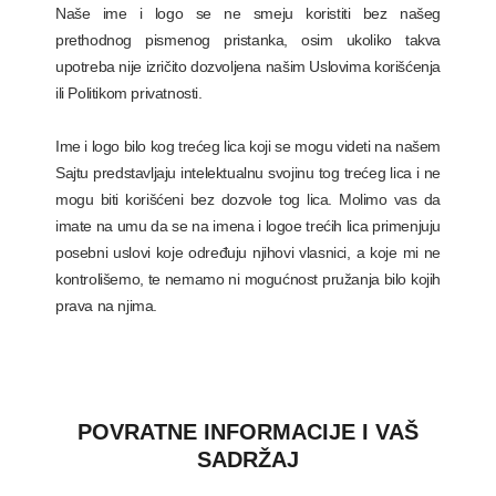
Naše ime i logo se ne smeju koristiti bez našeg
prethodnog pismenog pristanka, osim ukoliko takva
upotreba nije izričito dozvoljena našim Uslovima korišćenja
ili Politikom privatnosti.
Ime i logo bilo kog trećeg lica koji se mogu videti na našem
Sajtu predstavljaju intelektualnu svojinu tog trećeg lica i ne
mogu biti korišćeni bez dozvole tog lica. Molimo vas da
imate na umu da se na imena i logoe trećih lica primenjuju
posebni uslovi koje određuju njihovi vlasnici, a koje mi ne
kontrolišemo, te nemamo ni mogućnost pružanja bilo kojih
prava na njima.
POVRATNE INFORMACIJE I VAŠ
SADRŽAJ