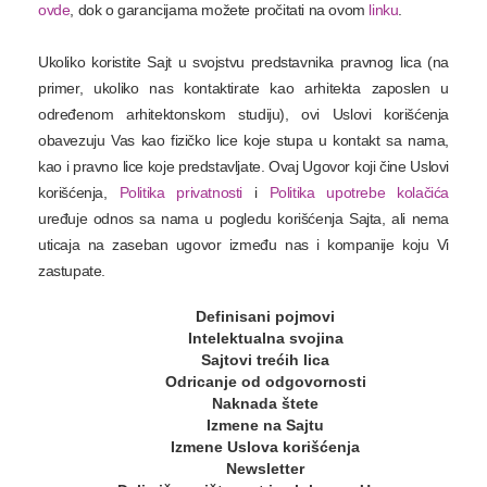
ovde
, dok o garancijama možete pročitati na ovom
linku
.
Ukoliko koristite Sajt u svojstvu predstavnika pravnog lica (na
primer, ukoliko nas kontaktirate kao arhitekta zaposlen u
određenom arhitektonskom studiju), ovi Uslovi korišćenja
obavezuju Vas kao fizičko lice koje stupa u kontakt sa nama,
kao i pravno lice koje predstavljate. Ovaj Ugovor koji čine Uslovi
korišćenja,
Politika privatnosti
i
Politika upotrebe kolačića
uređuje odnos sa nama u pogledu korišćenja Sajta, ali nema
uticaja na zaseban ugovor između nas i kompanije koju Vi
zastupate.
Definisani pojmovi
Intelektualna svojina
Sajtovi trećih lica
Odricanje od odgovornosti
Naknada štete
Izmene na Sajtu
Izmene Uslova korišćenja
Newsletter