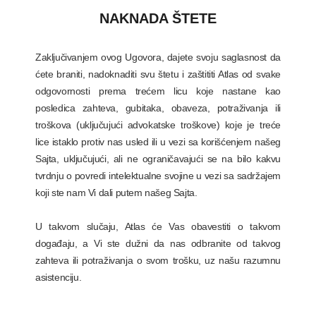
NAKNADA ŠTETE
Zaključivanjem ovog Ugovora, dajete svoju saglasnost da
ćete braniti, nadoknaditi svu štetu i zaštititi Atlas od svake
odgovornosti prema trećem licu koje nastane kao
posledica zahteva, gubitaka, obaveza, potraživanja ili
troškova (uključujući advokatske troškove) koje je treće
lice istaklo protiv nas usled ili u vezi sa korišćenjem našeg
Sajta, uključujući, ali ne ograničavajući se na bilo kakvu
tvrdnju o povredi intelektualne svojine u vezi sa sadržajem
koji ste nam Vi dali putem našeg Sajta.
U takvom slučaju, Atlas će Vas obavestiti o takvom
događaju, a Vi ste dužni da nas odbranite od takvog
zahteva ili potraživanja o svom trošku, uz našu razumnu
asistenciju.