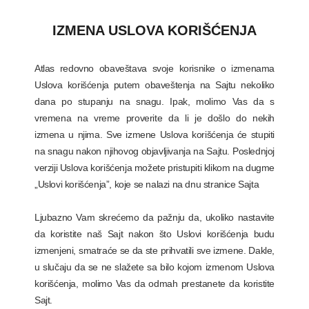
IZMENA USLOVA KORIŠĆENJA
Atlas redovno obaveštava svoje korisnike o izmenama
Uslova korišćenja putem obaveštenja na Sajtu nekoliko
dana po stupanju na snagu. Ipak, molimo Vas da s
vremena na vreme proverite da li je došlo do nekih
izmena u njima. Sve izmene Uslova korišćenja će stupiti
na snagu nakon njihovog objavljivanja na Sajtu. Poslednjoj
verziji Uslova korišćenja možete pristupiti klikom na dugme
„Uslovi korišćenja”, koje se nalazi na dnu stranice Sajta
Ljubazno Vam skrećemo da pažnju da, ukoliko nastavite
da koristite naš Sajt nakon što Uslovi korišćenja budu
izmenjeni, smatraće se da ste prihvatili sve izmene. Dakle,
u slučaju da se ne slažete sa bilo kojom izmenom Uslova
korišćenja, molimo Vas da odmah prestanete da koristite
Sajt.