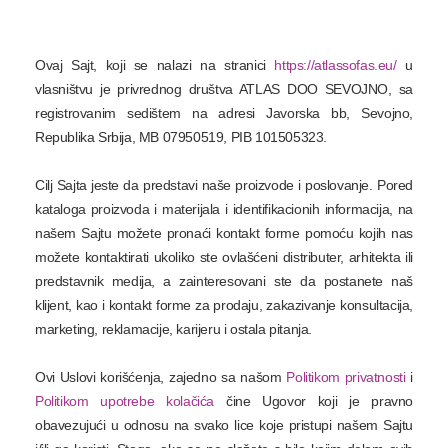
Ovaj Sajt, koji se nalazi na stranici
https://atlassofas.eu/
u
vlasništvu je privrednog društva ATLAS DOO SEVOJNO, sa
registrovanim sedištem na adresi Javorska bb, Sevojno,
Republika Srbija, MB 07950519, PIB 101505323.
Cilj Sajta jeste da predstavi naše proizvode i poslovanje. Pored
kataloga proizvoda i materijala i identifikacionih informacija, na
našem Sajtu možete pronaći kontakt forme pomoću kojih nas
možete kontaktirati ukoliko ste ovlašćeni distributer, arhitekta ili
predstavnik medija, a zainteresovani ste da postanete naš
klijent, kao i kontakt forme za prodaju, zakazivanje konsultacija,
marketing, reklamacije, karijeru i ostala pitanja.
Ovi Uslovi korišćenja, zajedno sa našom
Politikom privatnosti
i
Politikom upotrebe kolačića
čine Ugovor koji je pravno
obavezujući u odnosu na svako lice koje pristupi našem Sajtu