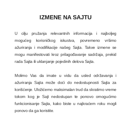
IZMENE NA SAJTU
U cilju pružanja relevantnih informacija i najboljeg
mogućeg korisničkog iskustva, povremeno vršimo
ažuriranja i modifikacije našeg Sajta. Takve izmene se
mogu manifestovati kroz prilagođavanje sadržaja, prekid
rada Sajta ili uklanjanje pojedinih delova Sajta.
Molimo Vas da imate u vidu da usled održavanja i
ažuriranja Sajta može doći do nedostupnosti Sajta za
korišćenje. Uložićemo maksimalan trud da skratimo vreme
tokom kog je Sajt nedostupan te ponovo omogućimo
funkcionisanje Sajta, kako biste u najkraćem roku mogli
ponovo da ga koristite.