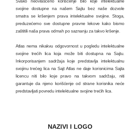
Svako neovlašćeno korišćenje bilo koje intelektualne
svojine dostupne na našem Sajtu bez naše dozvole
smatra se kršenjem prava intelektualne svojine. Stoga,
preduzećemo sve dostupne pravne lekove kako bismo
zaštitili naša prava odmah po saznanju za takvo kršenje.
Atlas nema nikakvu odgovornost u pogledu intelektualne
svojine trećih lica koja može biti dostupna na Sajtu.
Inkorporisanjem sadržaja koje predstavlja intelektualnu
svojinu trećeg lica na Sajt Atlas ne daje korisnicima Sajta
licencu niti bilo koje pravo na takvom sadržaju, niti
garantuje da njeno korišćenje od strane korisnika neće
predstavljati povredu intelektualne svojine trećih lica.
NAZIVI I LOGO