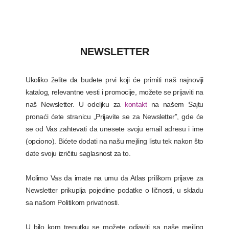
NEWSLETTER
Ukoliko želite da budete prvi koji će primiti naš najnoviji
katalog, relevantne vesti i promocije, možete se prijaviti na
naš Newsletter. U odeljku za
kontakt
na našem Sajtu
pronaći ćete stranicu „Prijavite se za Newsletter”, gde će
se od Vas zahtevati da unesete svoju email adresu i ime
(opciono). Bićete dodati na našu mejling listu tek nakon što
date svoju izričitu saglasnost za to.
Molimo Vas da imate na umu da Atlas prilikom prijave za
Newsletter prikuplja pojedine podatke o ličnosti, u skladu
sa našom Politikom privatnosti.
U bilo kom trenutku se možete odjaviti sa naše mejling