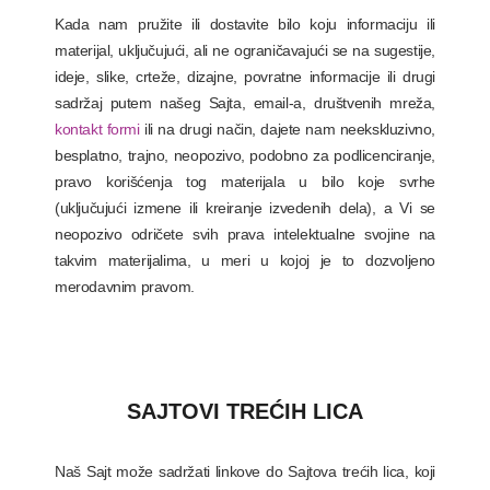
Kada nam pružite ili dostavite bilo koju informaciju ili
materijal, uključujući, ali ne ograničavajući se na sugestije,
ideje, slike, crteže, dizajne, povratne informacije ili drugi
sadržaj putem našeg Sajta, email-a, društvenih mreža,
kontakt formi
ili na drugi način, dajete nam neekskluzivno,
besplatno, trajno, neopozivo, podobno za podlicenciranje,
pravo korišćenja tog materijala u bilo koje svrhe
(uključujući izmene ili kreiranje izvedenih dela), a Vi se
neopozivo odričete svih prava intelektualne svojine na
takvim materijalima, u meri u kojoj je to dozvoljeno
merodavnim pravom.
SAJTOVI TREĆIH LICA
Naš Sajt može sadržati linkove do Sajtova trećih lica, koji