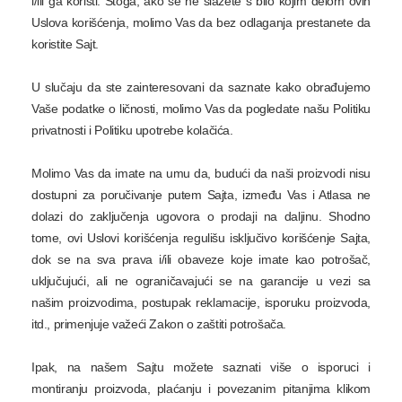
i/ili ga koristi. Stoga, ako se ne slažete s bilo kojim delom ovih
Uslova korišćenja, molimo Vas da bez odlaganja prestanete da
koristite Sajt.
U slučaju da ste zainteresovani da saznate kako obrađujemo
Vaše podatke o ličnosti, molimo Vas da pogledate našu Politiku
privatnosti i Politiku upotrebe kolačića.
Molimo Vas da imate na umu da, budući da naši proizvodi nisu
dostupni za poručivanje putem Sajta, između Vas i Atlasa ne
dolazi do zaključenja ugovora o prodaji na daljinu. Shodno
tome, ovi Uslovi korišćenja regulišu isključivo korišćenje Sajta,
dok se na sva prava i/ili obaveze koje imate kao potrošač,
uključujući, ali ne ograničavajući se na garancije u vezi sa
našim proizvodima, postupak reklamacije, isporuku proizvoda,
itd., primenjuje važeći Zakon o zaštiti potrošača.
Ipak, na našem Sajtu možete saznati više o isporuci i
montiranju proizvoda, plaćanju i povezanim pitanjima klikom