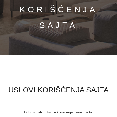
KORIŠĆENJA
PRETRAŽITE
SAJTA
ZAKAŽITE
SASTANAK
SA NAŠIM
ARHITEKTOM
KONTAKTIRAJTE
NAS
SR
EN
USLOVI KORIŠĆENJA SAJTA
Dobro došli u Uslove korišćenja našeg Sajta.