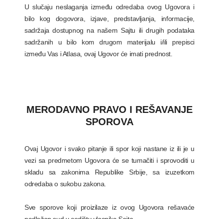
U slučaju neslaganja između odredaba ovog Ugovora i
bilo kog dogovora, izjave, predstavljanja, informacije,
sadržaja dostupnog na našem Sajtu ili drugih podataka
sadržanih u bilo kom drugom materijalu i/ili prepisci
između Vas i Atlasa, ovaj Ugovor će imati prednost.
MERODAVNO PRAVO I REŠAVANJE
SPOROVA
Ovaj Ugovor i svako pitanje ili spor koji nastane iz ili je u
vezi sa predmetom Ugovora će se tumačiti i sprovoditi u
skladu sa zakonima Republike Srbije, sa izuzetkom
odredaba o sukobu zakona.
Sve sporove koji proizilaze iz ovog Ugovora rešavaće