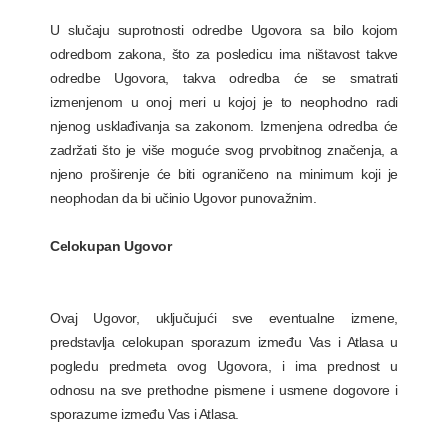
U slučaju suprotnosti odredbe Ugovora sa bilo kojom
odredbom zakona, što za posledicu ima ništavost takve
odredbe Ugovora, takva odredba će se smatrati
izmenjenom u onoj meri u kojoj je to neophodno radi
njenog usklađivanja sa zakonom. Izmenjena odredba će
zadržati što je više moguće svog prvobitnog značenja, a
njeno proširenje će biti ograničeno na minimum koji je
neophodan da bi učinio Ugovor punovažnim.
Celokupan Ugovor
Ovaj Ugovor, uključujući sve eventualne izmene,
predstavlja celokupan sporazum između Vas i Atlasa u
pogledu predmeta ovog Ugovora, i ima prednost u
odnosu na sve prethodne pismene i usmene dogovore i
sporazume između Vas i Atlasa.