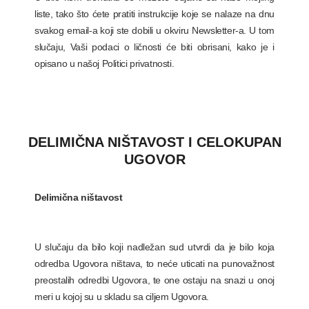
liste, tako što ćete pratiti instrukcije koje se nalaze na dnu
svakog email-a koji ste dobili u okviru Newsletter-a. U tom
slučaju, Vaši podaci o ličnosti će biti obrisani, kako je i
opisano u našoj Politici privatnosti.
DELIMIČNA NIŠTAVOST I CELOKUPAN
UGOVOR
Delimična ništavost
U slučaju da bilo koji nadležan sud utvrdi da je bilo koja
odredba Ugovora ništava, to neće uticati na punovažnost
preostalih odredbi Ugovora, te one ostaju na snazi u onoj
meri u kojoj su u skladu sa ciljem Ugovora.