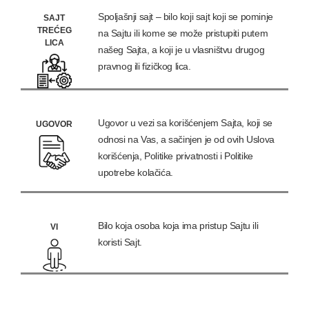
Spoljašnji sajt – bilo koji sajt koji se pominje
SAJT
TREĆEG
na Sajtu ili kome se može pristupiti putem
LICA
našeg Sajta, a koji je u vlasništvu drugog
pravnog ili fizičkog lica.
Ugovor u vezi sa korišćenjem Sajta, koji se
UGOVOR
odnosi na Vas, a sačinjen je od ovih Uslova
korišćenja, Politike privatnosti i Politike
upotrebe kolačića.
Bilo koja osoba koja ima pristup Sajtu ili
VI
koristi Sajt.