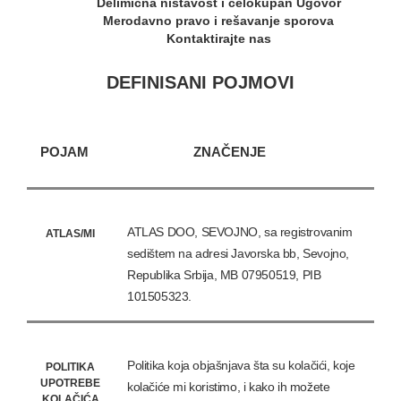
Delimična ništavost i celokupan Ugovor
Merodavno pravo i rešavanje sporova
Kontaktirajte nas
DEFINISANI POJMOVI
POJAM
ZNAČENJE
ATLAS DOO, SEVOJNO, sa registrovanim
ATLAS/MI
sedištem na adresi Javorska bb, Sevojno,
Republika Srbija, MB 07950519, PIB
101505323.
Politika koja objašnjava šta su kolačići, koje
POLITIKA
UPOTREBE
kolačiće mi koristimo, i kako ih možete
KOLAČIĆA