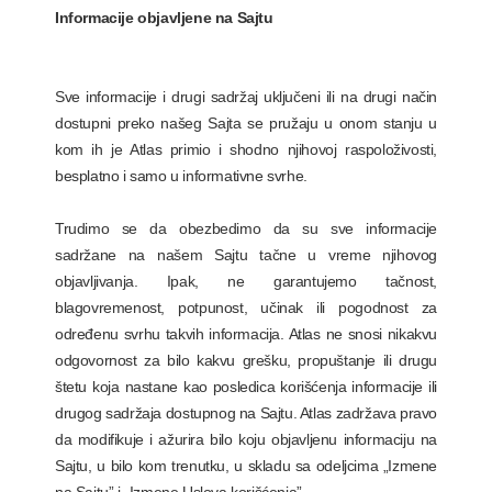
Informacije objavljene na Sajtu
Sve informacije i drugi sadržaj uključeni ili na drugi način
dostupni preko našeg Sajta se pružaju u onom stanju u
kom ih je Atlas primio i shodno njihovoj raspoloživosti,
besplatno i samo u informativne svrhe.
Trudimo se da obezbedimo da su sve informacije
sadržane na našem Sajtu tačne u vreme njihovog
objavljivanja. Ipak, ne garantujemo tačnost,
blagovremenost, potpunost, učinak ili pogodnost za
određenu svrhu takvih informacija. Atlas ne snosi nikakvu
odgovornost za bilo kakvu grešku, propuštanje ili drugu
štetu koja nastane kao posledica korišćenja informacije ili
drugog sadržaja dostupnog na Sajtu. Atlas zadržava pravo
da modifikuje i ažurira bilo koju objavljenu informaciju na
Sajtu, u bilo kom trenutku, u skladu sa odeljcima „Izmene