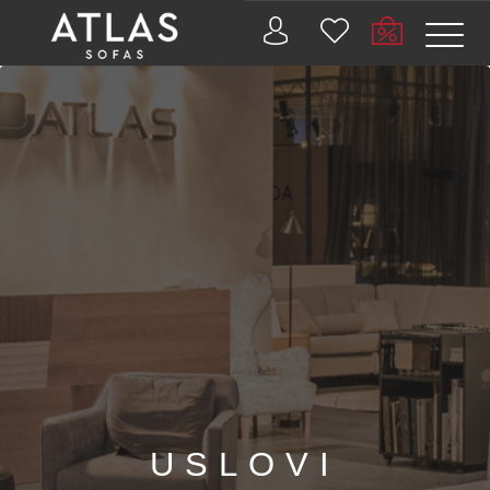
Name: (required)
submit
PROIZVODI
ZAŠTO
ATLAS?
AKTUELNOSTI
KONTAKT
BUSINESS
USLOVI
SERVISI