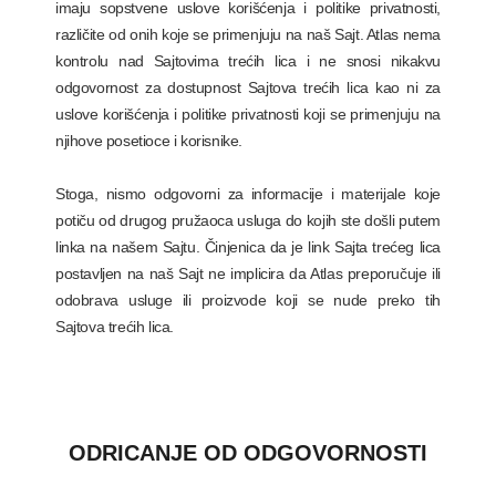
imaju sopstvene uslove korišćenja i politike privatnosti,
različite od onih koje se primenjuju na naš Sajt. Atlas nema
kontrolu nad Sajtovima trećih lica i ne snosi nikakvu
odgovornost za dostupnost Sajtova trećih lica kao ni za
uslove korišćenja i politike privatnosti koji se primenjuju na
njihove posetioce i korisnike.
Stoga, nismo odgovorni za informacije i materijale koje
potiču od drugog pružaoca usluga do kojih ste došli putem
linka na našem Sajtu. Činjenica da je link Sajta trećeg lica
postavljen na naš Sajt ne implicira da Atlas preporučuje ili
odobrava usluge ili proizvode koji se nude preko tih
Sajtova trećih lica.
ODRICANJE OD ODGOVORNOSTI