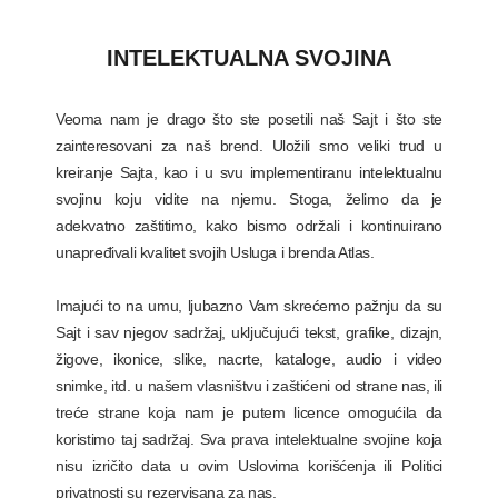
INTELEKTUALNA SVOJINA
Veoma nam je drago što ste posetili naš Sajt i što ste
zainteresovani za naš brend. Uložili smo veliki trud u
kreiranje Sajta, kao i u svu implementiranu intelektualnu
svojinu koju vidite na njemu. Stoga, želimo da je
adekvatno zaštitimo, kako bismo održali i kontinuirano
unapređivali kvalitet svojih Usluga i brenda Atlas.
Imajući to na umu, ljubazno Vam skrećemo pažnju da su
Sajt i sav njegov sadržaj, uključujući tekst, grafike, dizajn,
žigove, ikonice, slike, nacrte, kataloge, audio i video
snimke, itd. u našem vlasništvu i zaštićeni od strane nas, ili
treće strane koja nam je putem licence omogućila da
koristimo taj sadržaj. Sva prava intelektualne svojine koja
nisu izričito data u ovim Uslovima korišćenja ili Politici
privatnosti su rezervisana za nas.