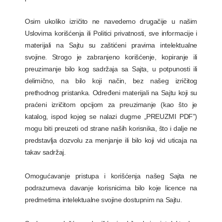
Osim ukoliko izričito ne navedemo drugačije u našim
Uslovima korišćenja ili Politici privatnosti, sve informacije i
materijali na Sajtu su zaštićeni pravima intelektualne
svojine. Strogo je zabranjeno korišćenje, kopiranje ili
preuzimanje bilo kog sadržaja sa Sajta, u potpunosti ili
delimično, na bilo koji način, bez našeg izričitog
prethodnog pristanka. Određeni materijali na Sajtu koji su
praćeni izričitom opcijom za preuzimanje (kao što je
katalog, ispod kojeg se nalazi dugme „PREUZMI PDF”)
mogu biti preuzeti od strane naših korisnika, što i dalje ne
predstavlja dozvolu za menjanje ili bilo koji vid uticaja na
takav sadržaj.
Omogućavanje pristupa i korišćenja našeg Sajta ne
podrazumeva davanje korisnicima bilo koje licence na
predmetima intelektualne svojine dostupnim na Sajtu.