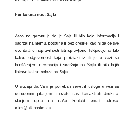
na Sajtu” i „Izmene Uslova korišćenja”.
Funkcionalnost Sajta
Atlas ne garantuje da je Sajt, ili bilo koja informacija i
sadržaj na njemu, potpuna ili bez greške, kao ni da će sve
eventualne nepravilnosti biti ispravljene. Isključujemo bilo
kakvu odgovornost koja proizilazi iz ili je u vezi sa
korišćenjem informacija i sadržaja na Sajtu ili bilo kojih
linkova koji se nalaze na Sajtu.
U slučaju da Vam je potreban savet ili usluge u vezi sa
određenim pitanjem, možete nas kontaktirati direktno,
slanjem upita na našu kontakt email adresu:
atlas@atlassofas.eu.