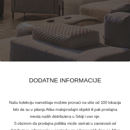
PRETRAŽITE
ZAKAŽITE
SASTANAK
SA NAŠIM
ARHITEKTOM
KONTAKTIRAJTE
NAS
SR
EN
DODATNE INFORMACIJE
Našu kolekciju nameštaja možete pronaći na više od 100 lokacija
bilo da su u pitanju Atlas maloprodajni objekti ili pak prodajna
mesta naših distributera u Srbiji i van nje.
S obzirom da prodajna politika može varirati u zavisnosti od