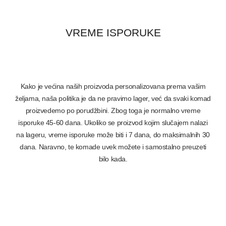
VREME ISPORUKE
Kako je većina naših proizvoda personalizovana prema vašim
željama, naša politika je da ne pravimo lager, već da svaki komad
proizvedemo po porudžbini. Zbog toga je normalno vreme
isporuke 45-60 dana. Ukoliko se proizvod kojim slučajem nalazi
na lageru, vreme isporuke može biti i 7 dana, do maksimalnih 30
dana. Naravno, te komade uvek možete i samostalno preuzeti
bilo kada.