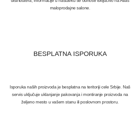
distributera, informacije u nastavku se odnose isključivo na Atlas
maloprodajne salone.
BESPLATNA ISPORUKA
Isporuka naših proizvoda je besplatna na teritoriji cele Srbije. Naš
servis uključuje uklanjanje pakovanja i montiranje proizvoda na
željeno mesto u vašem stanu ili poslovnom prostoru.