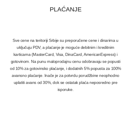
PLAĆANJE
Sve cene na teritoriji Srbije su preporučene cene i dinarima u
uključuju PDV, a plaćanje je moguće debitnim i kreditnim
karticama (MasterCard, Visa, DinaCard, AmericanExpress) i
gotovinom. Na punu maloprodajnu cenu odobravaju se popusti
od 10% za gotovinsko plaćanje, i dodatnih 5% popusta za 100%
avansno plaćanje. Inače je za potvrdu porudžbine neophodno
uplatiti avans od 30%, dok se ostatak plaća neposredno pre
isporuke.