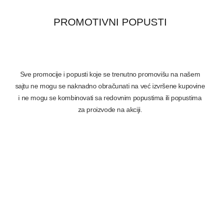
PROMOTIVNI POPUSTI
Sve promocije i popusti koje se trenutno promovišu na našem
sajtu ne mogu se naknadno obračunati na već izvršene kupovine
i ne mogu se kombinovati sa redovnim popustima ili popustima
za proizvode na akciji.