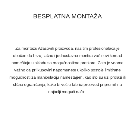
BESPLATNA MONTAŽA
Za montažu Atlasovih proizvoda, naš tim profesionalaca je
obučen da brzo, tačno i jednostavno montira vaš novi komad
nameštaja u skladu sa mogućnostima prostora. Zato je veoma
važno da pri kupovini napomenete ukoliko postoje limitirane
mogućnosti za manipulaciju nameštajem, kao što su uži prolazi ili
slična ograničenja, kako bi već u fabrici proizvod pripremili na
najbolji mogući način.