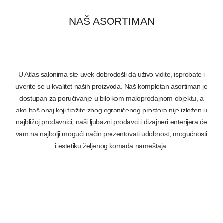
NAŠ ASORTIMAN
U Atlas salonima ste uvek dobrodošli da uživo vidite, isprobate i
uverite se u kvalitet naših proizvoda. Naš kompletan asortiman je
dostupan za poručivanje u bilo kom maloprodajnom objektu, a
ako baš onaj koji tražite zbog ograničenog prostora nije izložen u
najbližoj prodavnici, naši ljubazni prodavci i dizajneri enterijera će
vam na najbolji mogući način prezentovati udobnost, mogućnosti
i estetiku željenog komada nameštaja.