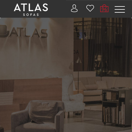
Name: (required)
submit
PROIZVODI
ZAŠTO
ATLAS?
AKTUELNOSTI
KONTAKT
BUSINESS
SERVISI