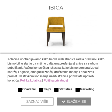
IBICA
LOLA
Kolačiće upotrebljavamo kako bi ova web stranica radila pravilno i kako
bismo bili u stanju da vršimo dalja unapređenja stranice sa svrhom
poboljšanja Vašeg korisničkog iskustva, kako bismo personalizovali
sadržaj i oglase, omogućili značaj društvenih medija i analizirali
promet. Nastavkom korišćenja naših stranica prihvatate upotrebu
kolačića.
Politka kolačića
|
Politika privatnosti
Obavezni
Trajni
Statistika
Marketing
SONATA
SAZNAJ VIŠE
SLAŽEM SE