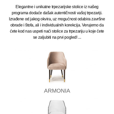
Elegantne i unikatne trpezarijske stolice iz našeg
programa dodaće dašak autentičnosti vašoj trpezariji.
Izrađene od jakog okvira, uz mogućnost odabira završne
obrade i štofa, ali i individualnih korekcija. Verujemo da
ćete kod nas uspeti naći stolice za trpezariju u koje ćete
se zaljubiti na prvi pogled!
...
ARMONIA