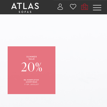
Name: (required)
submit
PROIZVODI
ZAŠTO
ATLAS?
AKTUELNOSTI
KONTAKT
BUSINESS
SERVISI