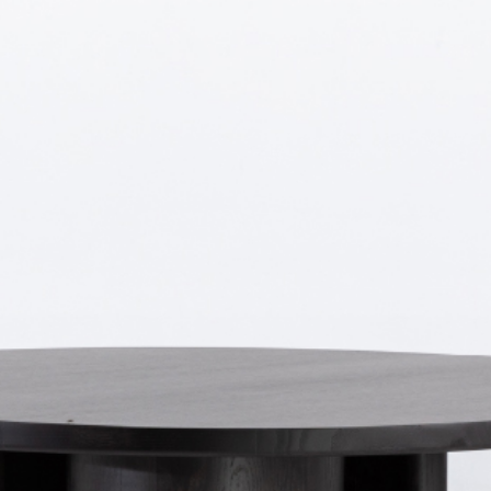
PRETRAŽITE
ZAKAŽITE
SASTANAK
SA NAŠIM
ARHITEKTOM
KONTAKTIRAJTE
NAS
SR
EN