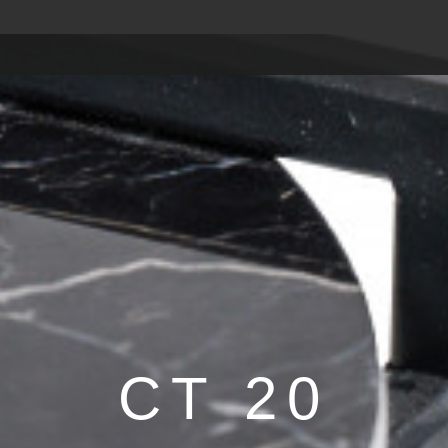
CT 20