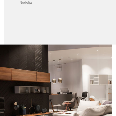
Nedelja
PRETRAŽITE
ZAKAŽITE
SASTANAK
SA NAŠIM
ARHITEKTOM
KONTAKTIRAJTE
NAS
SR
EN