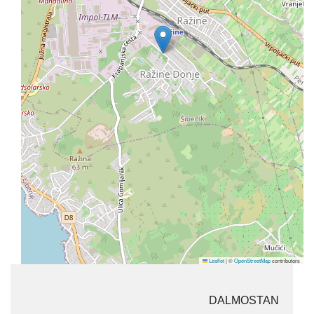
Leaflet
|
©
OpenStreetMap
contributors
DALMOSTAN