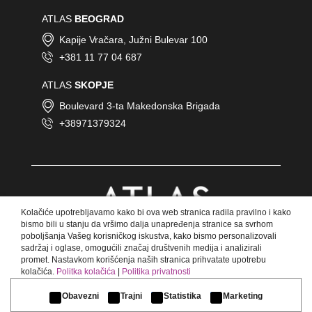
ATLAS
BEOGRAD
Kapije Vračara, Južni Bulevar 100
+381 11 77 04 687
ATLAS
SKOPJE
Boulevard 3-ta Makedonska Brigada
+38971379324
Kolačiće upotrebljavamo kako bi ova web stranica radila pravilno i kako
bismo bili u stanju da vršimo dalja unapređenja stranice sa svrhom
poboljšanja Vašeg korisničkog iskustva, kako bismo personalizovali
sadržaj i oglase, omogućili značaj društvenih medija i analizirali
promet. Nastavkom korišćenja naših stranica prihvatate upotrebu
kolačića.
Politka kolačića
|
Politika privatnosti
© Copyright 2018 Atlas.
Sva prava zadržana.
Obavezni
Trajni
Statistika
Marketing