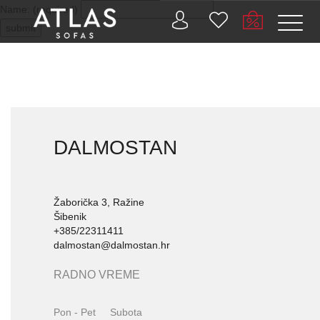
Name: (required)
submit
PROIZVODI
DALMOSTAN
ZAŠTO
ATLAS?
AKTUELNOSTI
Žaborička 3, Ražine
Šibenik
+385/22311411
KONTAKT
dalmostan@dalmostan.hr
BUSINESS
RADNO VREME
SERVISI
Pon - Pet
Subota