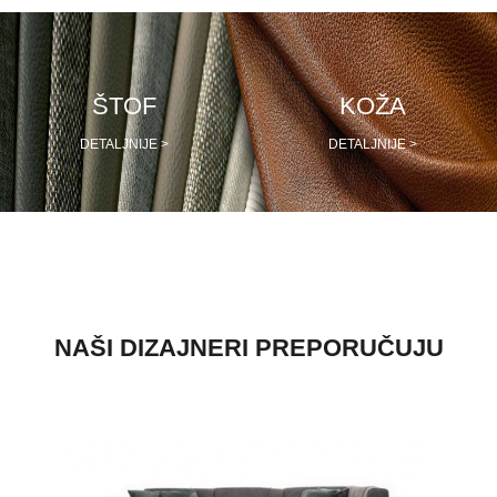
PRETRAŽITE
ŠTOF
KOŽA
ZAKAŽITE
SASTANAK
DETALJNIJE >
DETALJNIJE >
SA NAŠIM
ARHITEKTOM
KONTAKTIRAJTE
NAS
SR
EN
NAŠI DIZAJNERI PREPORUČUJU