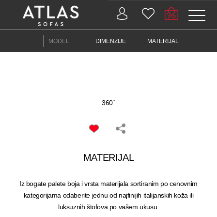
MODEL
DIMENZIJE
MATERIJAL
PROIZVODI
ZAŠTO
360˚
ATLAS?
AKTUELNOSTI
MATERIJAL
KONTAKT
BUSINESS
Iz bogate palete boja i vrsta materijala sortiranim po cenovnim
kategorijama odaberite jednu od najfinijih italijanskih koža ili
luksuznih štofova po vašem ukusu.
SERVISI