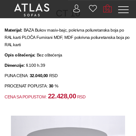
CT 10
Materijal:
BAZA Bukov masiv-bajc, pokrivna poliuretanska boja po
RAL karti PLOČA Furnirani MDF, MDF pokrivna poliuretanska boja po
RAL karti
PROIZVODI
Opis oštećenja:
Bez oštećenja
ZAŠTO
Dimenzije:
fi.100 h.39
ATLAS?
PUNA CENA:
32.040,00
RSD
AKTUELNOSTI
PROCENAT POPUSTA:
30
%
22.428,00
CENA SA POPUSTOM:
RSD
KONTAKT
BUSINESS
SERVISI