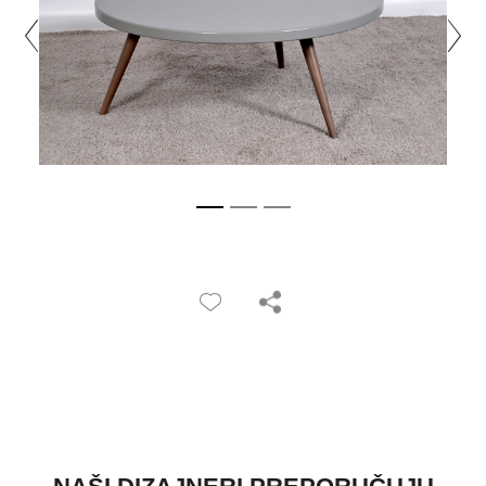
PRETRAŽITE
ZAKAŽITE
SASTANAK
SA NAŠIM
ARHITEKTOM
KONTAKTIRAJTE
NAS
SR
EN