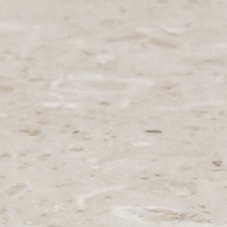
PRETRAŽITE
ZAKAŽITE
SASTANAK
SA NAŠIM
ARHITEKTOM
KONTAKTIRAJTE
NAS
SR
EN