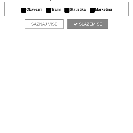
Obavezni
Trajni
Statistika
Marketing
KOMPLETIRAJ AMBIJENT
SAZNAJ VIŠE
SLAŽEM SE
LIWA