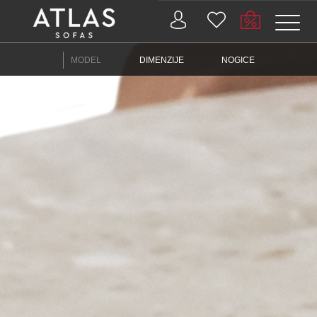
Name: (required)
MODEL
DIMENZIJE
NOGICE
submit
PROIZVODI
ZAŠTO
ATLAS?
AKTUELNOSTI
KONTAKT
BUSINESS
SERVISI