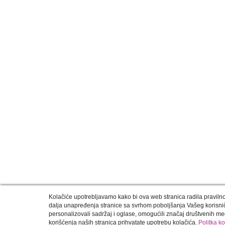
Kolačiće upotrebljavamo kako bi ova web stranica radila pravilno 
dalja unapređenja stranice sa svrhom poboljšanja Vašeg korisni
personalizovali sadržaj i oglase, omogućili značaj društvenih med
korišćenja naših stranica prihvatate upotrebu kolačića.
Politka k