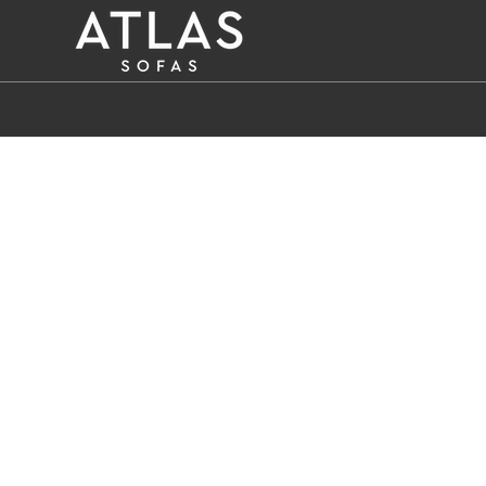
Name: (required)
submit
PROIZVODI
ZAŠTO
ATLAS?
AKTUELNOSTI
KONTAKT
BUSINESS
SERVISI