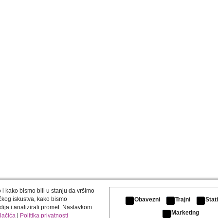
i kako bismo bili u stanju da vršimo
čkog iskustva, kako bismo
Obavezni
Trajni
Stat
ija i analizirali promet. Nastavkom
Marketing
olačića
|
Politika privatnosti