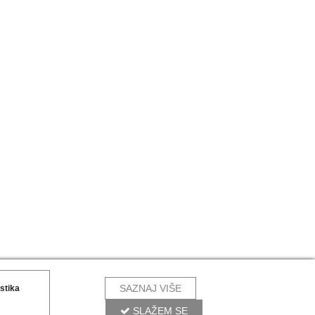
SAZNAJ VIŠE
istika
SLAŽEM SE