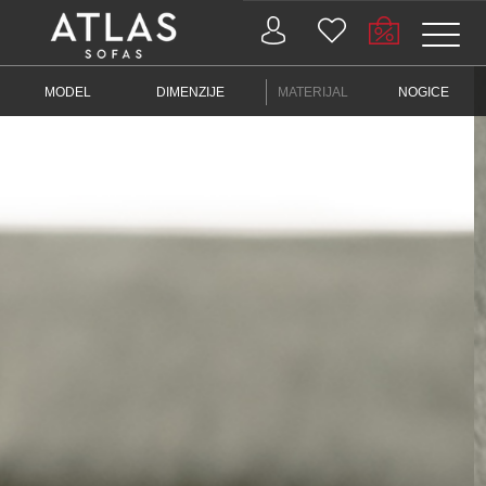
Name: (required)
MODEL
DIMENZIJE
MATERIJAL
NOGICE
submit
PROIZVODI
ZAŠTO
ATLAS?
AKTUELNOSTI
KONTAKT
BUSINESS
SERVISI