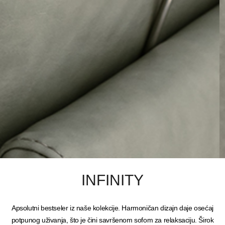
INFINITY
Apsolutni bestseler iz naše kolekcije. Harmoničan dizajn daje osećaj
potpunog uživanja, što je čini savršenom sofom za relaksaciju. Širok