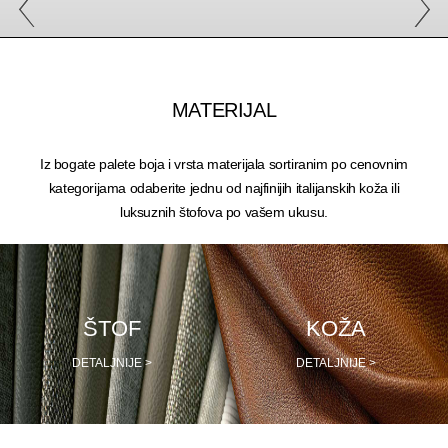
MATERIJAL
Iz bogate palete boja i vrsta materijala sortiranim po cenovnim
kategorijama odaberite jednu od najfinijih italijanskih koža ili
luksuznih štofova po vašem ukusu.
ŠTOF
KOŽA
DETALJNIJE >
DETALJNIJE >