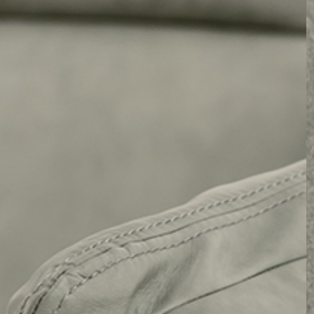
PRETRAŽITE
ZAKAŽITE
SASTANAK
SA NAŠIM
ARHITEKTOM
KONTAKTIRAJTE
NAS
SR
EN