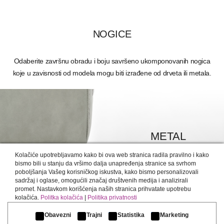
NOGICE
Odaberite završnu obradu i boju savršeno ukomponovanih nogica
koje u zavisnosti od modela mogu biti izrađene od drveta ili metala.
METAL
DETALJNIJE >
Kolačiće upotrebljavamo kako bi ova web stranica radila pravilno i kako
bismo bili u stanju da vršimo dalja unapređenja stranice sa svrhom
poboljšanja Vašeg korisničkog iskustva, kako bismo personalizovali
sadržaj i oglase, omogućili značaj društvenih medija i analizirali
promet. Nastavkom korišćenja naših stranica prihvatate upotrebu
kolačića.
Politka kolačića
|
Politika privatnosti
Obavezni
Trajni
Statistika
Marketing