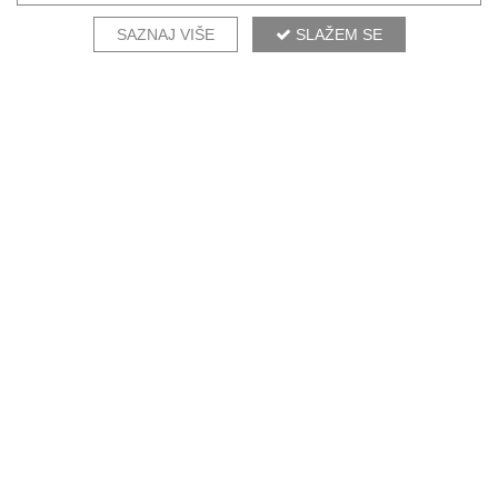
SAZNAJ VIŠE
SLAŽEM SE
NAŠI DIZAJNERI PREPORUČUJU
CHELSEA