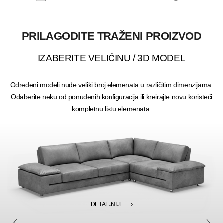
PRILAGODITE TRAŽENI PROIZVOD
IZABERITE VELIČINU / 3D MODEL
Određeni modeli nude veliki broj elemenata u različitim dimenzijama.
Odaberite neku od ponuđenih konfiguracija ili kreirajte novu koristeći
kompletnu listu elemenata.
DETALJNIJE