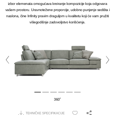
izbor elemenata omogućava kreiranje kompozicije koja odgovara
vašem prostoru. Uravnotežene proporcije, udobno punjenje sedišta i
naslona, čine Infinity pravim draguljom u kvalitetu koji će vam pružiti
višegodišnje zadovoljstvo korišćenja.
360˚
TEHNIČKE SPECIFIKACIJE