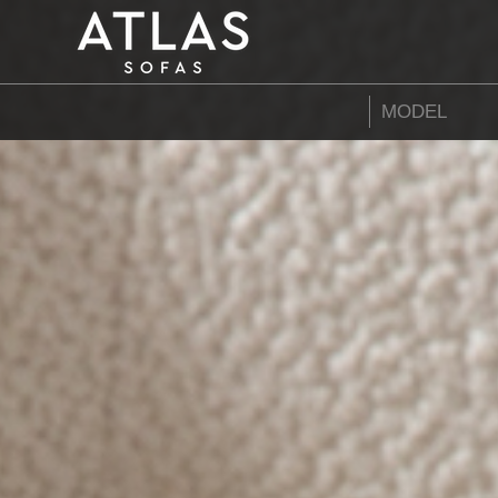
Name: (required)
submit
MODEL
PROIZVODI
ZAŠTO
ATLAS?
AKTUELNOSTI
KONTAKT
BUSINESS
SERVISI