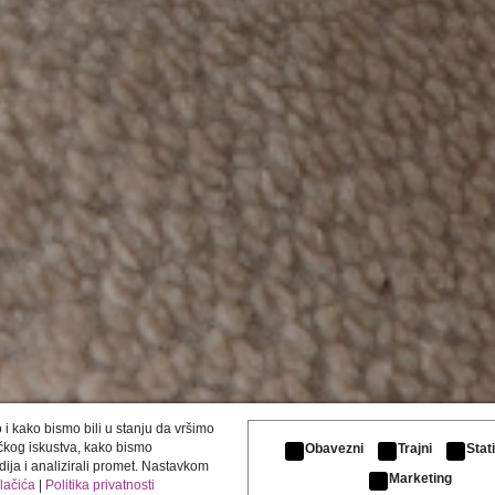
i kako bismo bili u stanju da vršimo
čkog iskustva, kako bismo
Obavezni
Trajni
Stat
ija i analizirali promet. Nastavkom
Marketing
olačića
|
Politika privatnosti