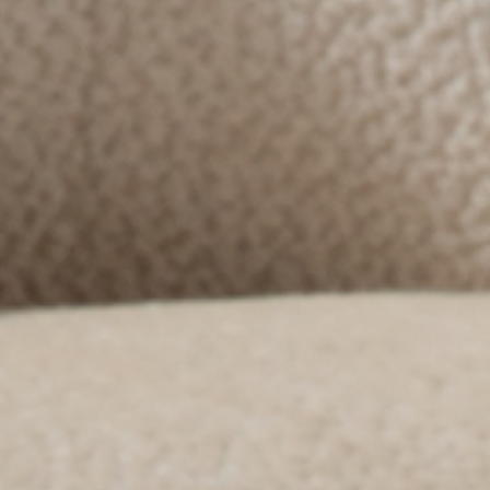
PRETRAŽITE
ZAKAŽITE
SASTANAK
SA NAŠIM
ARHITEKTOM
KONTAKTIRAJTE
NAS
SR
EN