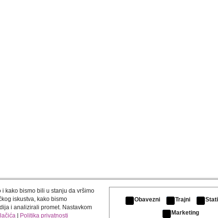
i kako bismo bili u stanju da vršimo
čkog iskustva, kako bismo
Obavezni
Trajni
Stat
ija i analizirali promet. Nastavkom
Marketing
olačića
|
Politika privatnosti