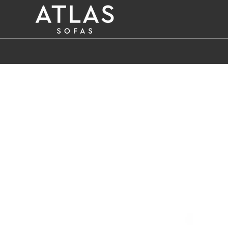
Name: (required)
submit
PROIZVODI
ZAŠTO
ATLAS?
AKTUELNOSTI
KONTAKT
BUSINESS
SERVISI