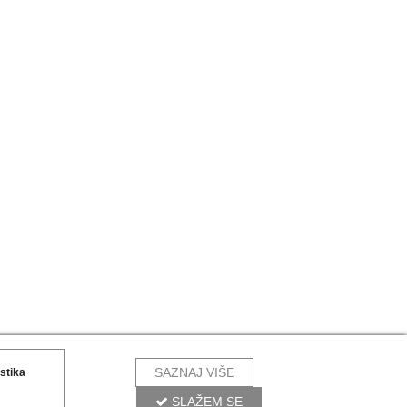
SAZNAJ VIŠE
istika
SLAŽEM SE