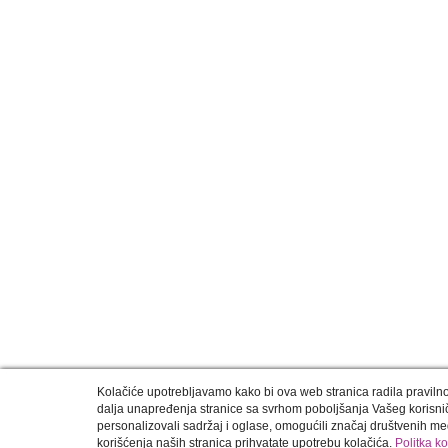
Kolačiće upotrebljavamo kako bi ova web stranica radila pravilno 
dalja unapređenja stranice sa svrhom poboljšanja Vašeg korisni
personalizovali sadržaj i oglase, omogućili značaj društvenih med
korišćenja naših stranica prihvatate upotrebu kolačića.
Politka k