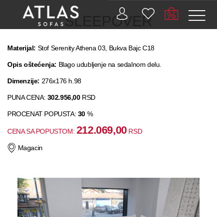
SLEEPOVER
Materijal:
Stof Serenity Athena 03, Bukva Bajc C18
Opis oštećenja:
Blago udubljenje na sedalnom delu.
PROIZVODI
Dimenzije:
276x176 h.98
ZAŠTO
PUNA CENA:
302.956,00
RSD
ATLAS?
PROCENAT POPUSTA:
30
%
212.069,00
CENA SA POPUSTOM:
AKTUELNOSTI
RSD
Magacin
KONTAKT
BUSINESS
SERVISI