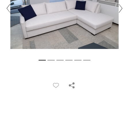
PRETRAŽITE
ZAKAŽITE
SASTANAK
SA NAŠIM
ARHITEKTOM
KONTAKTIRAJTE
NAS
SR
EN