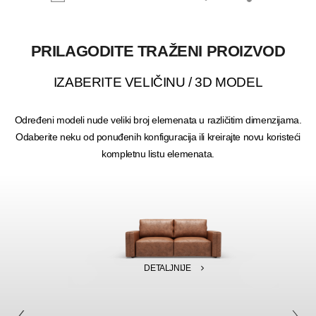
PRILAGODITE TRAŽENI PROIZVOD
IZABERITE VELIČINU / 3D MODEL
Određeni modeli nude veliki broj elemenata u različitim dimenzijama.
Odaberite neku od ponuđenih konfiguracija ili kreirajte novu koristeći
kompletnu listu elemenata.
DETALJNIJE