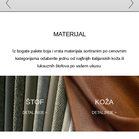
MATERIJAL
Iz bogate palete boja i vrsta materijala sortiranim po cenovnim
kategorijama odaberite jednu od najfinijih italijanskih koža ili
luksuznih štofova po vašem ukusu.
ŠTOF
KOŽA
DETALJNIJE >
DETALJNIJE >