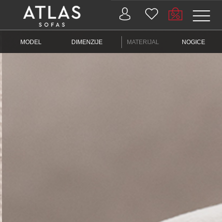
Name: (required)
MODEL
DIMENZIJE
MATERIJAL
NOGICE
submit
PROIZVODI
ZAŠTO
ATLAS?
AKTUELNOSTI
KONTAKT
BUSINESS
SERVISI