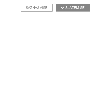
SAZNAJ VIŠE
SLAŽEM SE
NAŠI DIZAJNERI PREPORUČUJU
ELEGANT