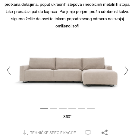
protkana detaljima, poput ukrasnih štepova i neobičnih metalnih stopa,
lako pronalazi put do kupaca. Punjenje perjem pruža udobnost kakvu
sigurno želite da osetite tokom popodnevnog odmora na svojoj
omiljenoj sofi.
360˚
TEHNIČKE SPECIFIKACIJE