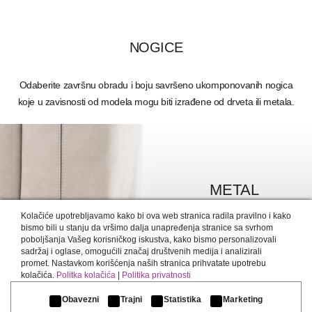
NOGICE
Odaberite završnu obradu i boju savršeno ukomponovanih nogica
koje u zavisnosti od modela mogu biti izrađene od drveta ili metala.
METAL
DETALJNIJE >
Kolačiće upotrebljavamo kako bi ova web stranica radila pravilno i kako
bismo bili u stanju da vršimo dalja unapređenja stranice sa svrhom
poboljšanja Vašeg korisničkog iskustva, kako bismo personalizovali
sadržaj i oglase, omogućili značaj društvenih medija i analizirali
promet. Nastavkom korišćenja naših stranica prihvatate upotrebu
kolačića.
Politka kolačića
|
Politika privatnosti
Obavezni
Trajni
Statistika
Marketing