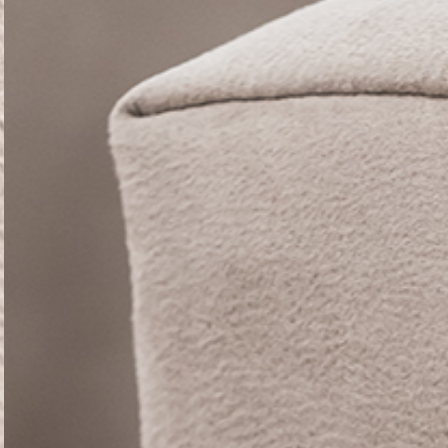
PRETRAŽITE
ZAKAŽITE
SASTANAK
SA NAŠIM
ARHITEKTOM
KONTAKTIRAJTE
NAS
SR
EN