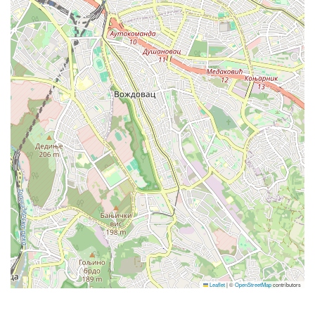
BRNO
VIDENSKA 153/119 b - BRNO
DUBROVNIK
Gornja Čibača 8, Mlini - Dubrovnik
GNJILANE
Leaflet
|
©
OpenStreetMap
contributors
Rr.Marie Shllaku pn - Gnjilane