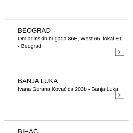
PRETRAŽITE
BEOGRAD
ZAKAŽITE
SASTANAK
Omladinskih brigada 86E, West 65, lokal E1
SA NAŠIM
- Beograd
ARHITEKTOM
KONTAKTIRAJTE
NAS
SR
EN
BANJA LUKA
Ivana Gorana Kovačića 203b - Banja Luka
BIHAĆ