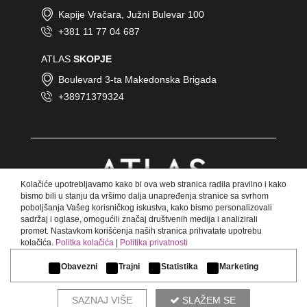
KRAGUJEVAC
Kapije Vračara, Južni Bulevar 100
MILOVANA GUŠIĆA 87B - Kragujevac
+381 11 77 04 687
ATLAS
SKOPJE
Boulevard 3-ta Makedonska Brigada
+38971379324
KÜSSNACHT AM RIGI
Fännstrasse 49 - Küssnacht am Rigi
Kolačiće upotrebljavamo kako bi ova web stranica radila pravilno i kako
bismo bili u stanju da vršimo dalja unapređenja stranice sa svrhom
poboljšanja Vašeg korisničkog iskustva, kako bismo personalizovali
sadržaj i oglase, omogućili značaj društvenih medija i analizirali
promet. Nastavkom korišćenja naših stranica prihvatate upotrebu
LJUBLJANA
kolačića.
Politka kolačića
|
Politika privatnosti
© Copyright 2018 Atlas.
Lazarjeva ulica 12 - Ljubljana
Sva prava zadržana.
Obavezni
Trajni
Statistika
Marketing
SAZNAJ VIŠE
SLAŽEM SE