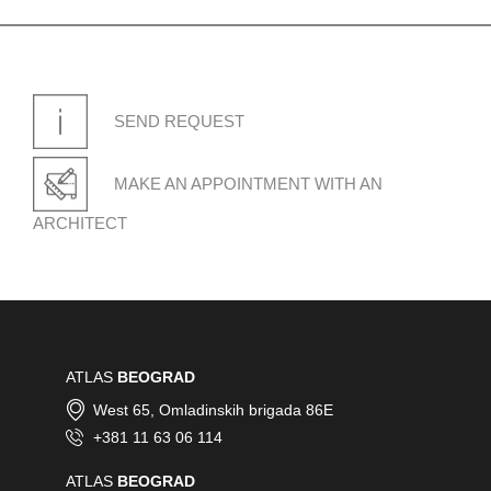
SEND REQUEST
GRADAČAC
Ormanica bb - Gradačac
MAKE AN APPOINTMENT WITH AN
ARCHITECT
KOTOR
Radanovici - Kotor
ATLAS
BEOGRAD
West 65, Omladinskih brigada 86E
+381 11 63 06 114
ATLAS
BEOGRAD