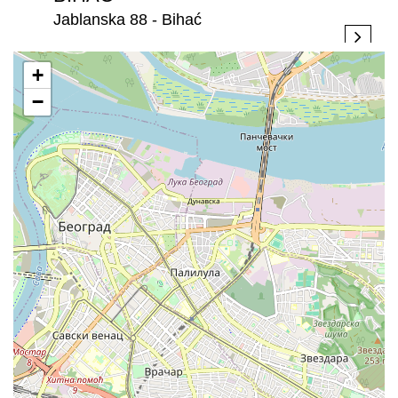
Jablanska 88 - Bihać
+
−
BIJELJINA
Stefana Dečanskog 250 - Bijeljina
BRATISLAVA
Rožňavská 1, 831 04 Bratislava, - Bratislava