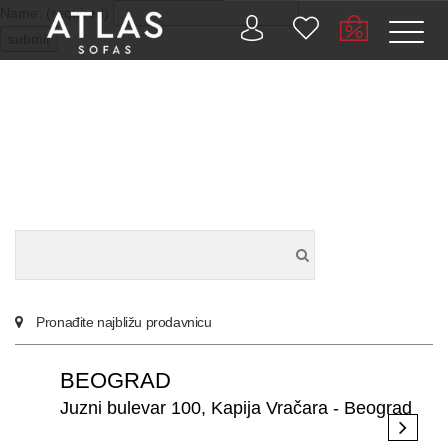
Name: (required)
submit
PROIZVODI
ZAŠTO
ATLAS?
AKTUELNOSTI
Pronađite najbližu prodavnicu
KONTAKT
BEOGRAD
BUSINESS
Juzni bulevar 100, Kapija Vračara - Beograd
SERVICES