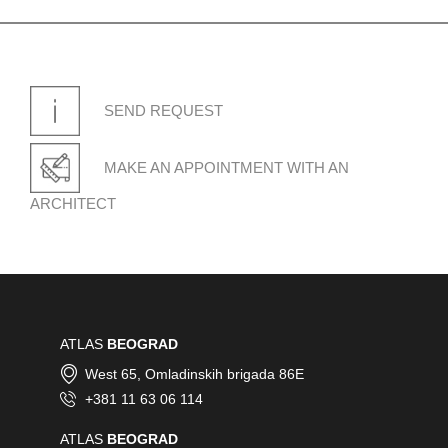
SEND REQUEST
GRADAČAC
Ormanica bb - Gradačac
MAKE AN APPOINTMENT WITH AN
ARCHITECT
KOTOR
Radanovici - Kotor
ATLAS
BEOGRAD
West 65, Omladinskih brigada 86E
+381 11 63 06 114
ATLAS
BEOGRAD