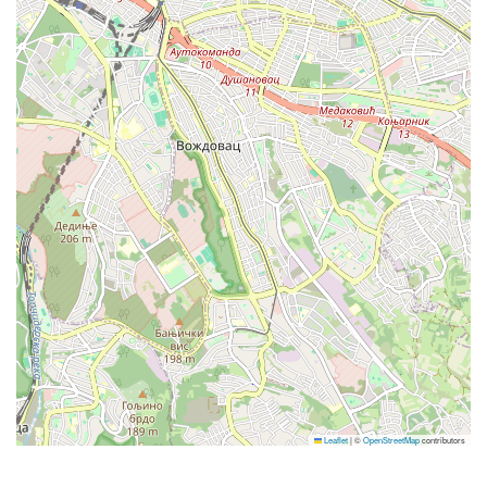
BRNO
VIDENSKA 153/119 b - BRNO
DUBROVNIK
Gornja Čibača 8, Mlini - Dubrovnik
GNJILANE
Leaflet
|
©
OpenStreetMap
contributors
Rr.Marie Shllaku pn - Gnjilane