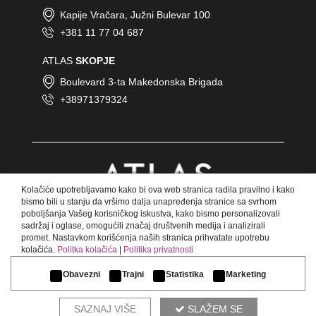
KRAGUJEVAC
Kapije Vračara, Južni Bulevar 100
MILOVANA GUŠIĆA 87B - Kragujevac
+381 11 77 04 687
ATLAS
SKOPJE
Boulevard 3-ta Makedonska Brigada
+38971379324
KÜSSNACHT AM RIGI
Fännstrasse 49 - Küssnacht am Rigi
Kolačiće upotrebljavamo kako bi ova web stranica radila pravilno i kako
bismo bili u stanju da vršimo dalja unapređenja stranice sa svrhom
poboljšanja Vašeg korisničkog iskustva, kako bismo personalizovali
sadržaj i oglase, omogućili značaj društvenih medija i analizirali
promet. Nastavkom korišćenja naših stranica prihvatate upotrebu
LJUBLJANA
kolačića.
Politka kolačića
|
Politika privatnosti
© Copyright 2018 Atlas.
Lazarjeva ulica 12 - Ljubljana
Sva prava zadržana.
Obavezni
Trajni
Statistika
Marketing
SAZNAJ VIŠE
SLAŽEM SE