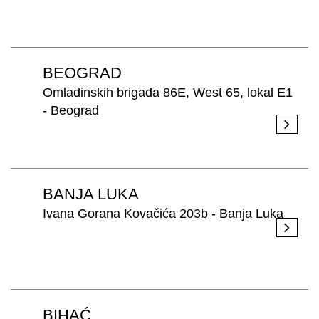
PRETRAŽITE
BEOGRAD
ZAKAŽITE
SASTANAK
Omladinskih brigada 86E, West 65, lokal E1
SA NAŠIM
- Beograd
ARHITEKTOM
KONTAKTIRAJTE
NAS
SR
EN
BANJA LUKA
Ivana Gorana Kovačića 203b - Banja Luka
BIHAĆ