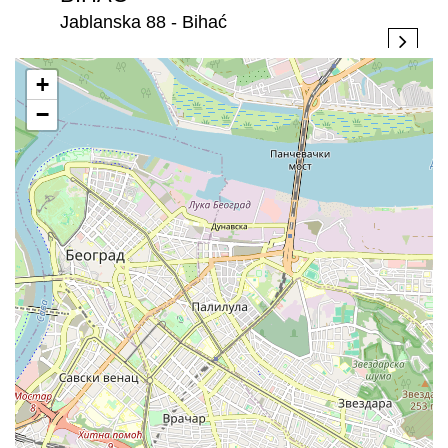
Jablanska 88 - Bihać
+
−
BIJELJINA
Stefana Dečanskog 250 - Bijeljina
BRATISLAVA
Rožňavská 1, 831 04 Bratislava, - Bratislava