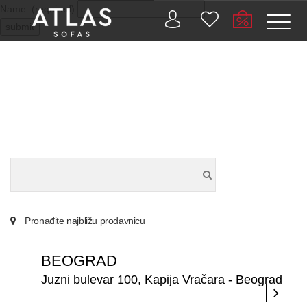
Name: (required)
submit
PROIZVODI
ZAŠTO
ATLAS?
AKTUELNOSTI
Pronađite najbližu prodavnicu
KONTAKT
BEOGRAD
BUSINESS
Juzni bulevar 100, Kapija Vračara - Beograd
SERVICES