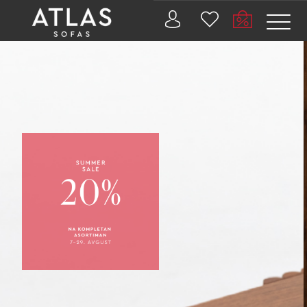
Name: (required)
submit
PROIZVODI
ZAŠTO
ATLAS?
AKTUELNOSTI
KONTAKT
BUSINESS
SERVISI