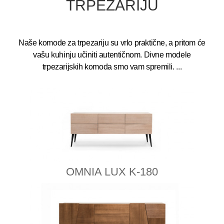
TRPEZARIJU
Naše komode za trpezariju su vrlo praktične, a pritom će
vašu kuhinju učiniti autentičnom. Divne modele
trpezarijskih komoda smo vam spremili.
...
OMNIA LUX K-180