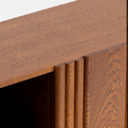
PRETRAŽITE
ZAKAŽITE
SASTANAK
SA NAŠIM
ARHITEKTOM
KONTAKTIRAJTE
NAS
SR
EN