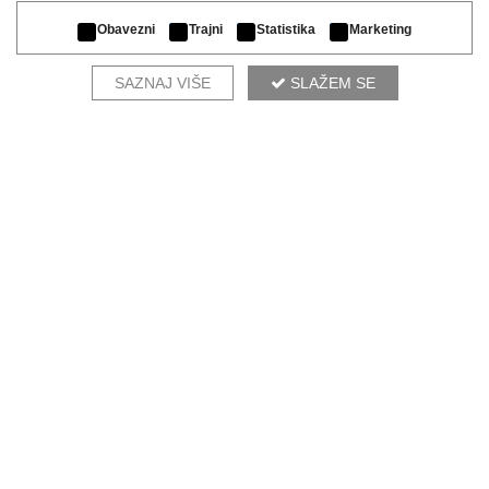
Obavezni
Trajni
Statistika
Marketing
SAZNAJ VIŠE
SLAŽEM SE
OMNIA TERRA
NOVO
TRPEZARIJSKI STOLOVI
TRPEZARIJSKE STOLICE