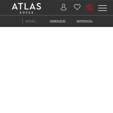
Name: (required)
MODEL
DIMENZIJE
MATERIJAL
submit
PROIZVODI
ZAŠTO
ATLAS?
AKTUELNOSTI
KONTAKT
BUSINESS
SERVISI