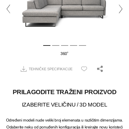
360˚
TEHNIČKE SPECIFIKACIJE
PRILAGODITE TRAŽENI PROIZVOD
IZABERITE VELIČINU / 3D MODEL
Određeni modeli nude veliki broj elemenata u različitim dimenzijama.
Odaberite neku od ponuđenih konfiguracija ili kreirajte novu koristeći