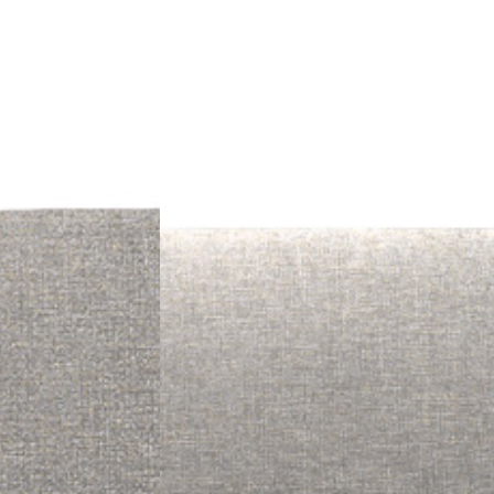
PRETRAŽITE
ZAKAŽITE
SASTANAK
SA NAŠIM
ARHITEKTOM
KONTAKTIRAJTE
NAS
SR
EN