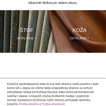
luksuznih štofova po vašem ukusu.
ŠTOF
KOŽA
DETALJNIJE >
DETALJNIJE >
NAŠI DIZAJNERI PREPORUČUJU
Kolačiće upotrebljavamo kako bi ova web stranica radila pravilno i kako
bismo bili u stanju da vršimo dalja unapređenja stranice sa svrhom
poboljšanja Vašeg korisničkog iskustva, kako bismo personalizovali
sadržaj i oglase, omogućili značaj društvenih medija i analizirali
promet. Nastavkom korišćenja naših stranica prihvatate upotrebu
kolačića.
Politka kolačića
|
Politika privatnosti