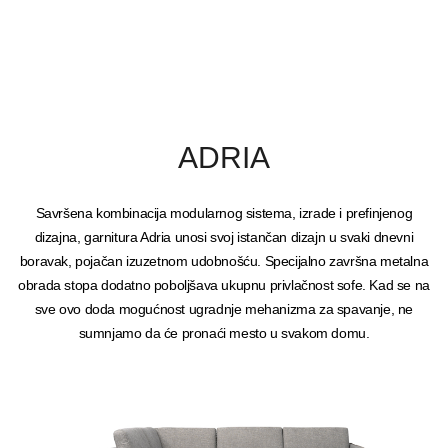
ADRIA
Savršena kombinacija modularnog sistema, izrade i prefinjenog
dizajna, garnitura Adria unosi svoj istančan dizajn u svaki dnevni
boravak, pojačan izuzetnom udobnošću. Specijalno završna metalna
obrada stopa dodatno poboljšava ukupnu privlačnost sofe. Kad se na
sve ovo doda mogućnost ugradnje mehanizma za spavanje, ne
sumnjamo da će pronaći mesto u svakom domu.