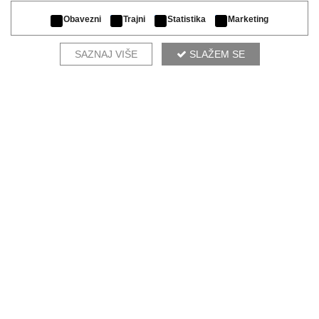
Obavezni
Trajni
Statistika
Marketing
SAZNAJ VIŠE
SLAŽEM SE
ENSO
KOMPLETIRAJ AMBIJENT