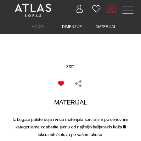
MODEL
DIMENZIJE
MATERIJAL
PROIZVODI
ZAŠTO
360˚
ATLAS?
AKTUELNOSTI
MATERIJAL
KONTAKT
BUSINESS
Iz bogate palete boja i vrsta materijala sortiranim po cenovnim
kategorijama odaberite jednu od najfinijih italijanskih koža ili
luksuznih štofova po vašem ukusu.
SERVISI