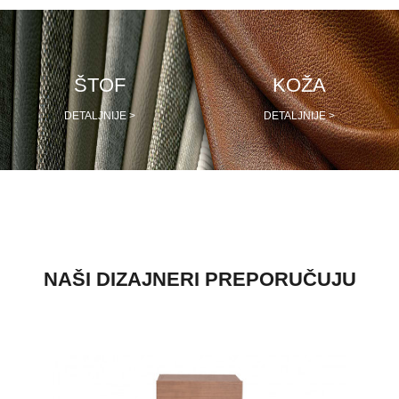
PRETRAŽITE
ŠTOF
KOŽA
ZAKAŽITE
SASTANAK
DETALJNIJE >
DETALJNIJE >
SA NAŠIM
ARHITEKTOM
KONTAKTIRAJTE
NAS
SR
EN
NAŠI DIZAJNERI PREPORUČUJU