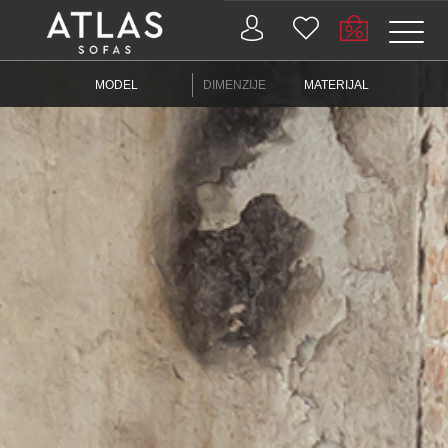
Name: (required)
MODEL
DIMENZIJE
MATERIJAL
submit
PROIZVODI
ZAŠTO
ATLAS?
AKTUELNOSTI
KONTAKT
BUSINESS
SERVISI