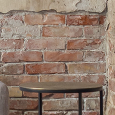
PRETRAŽITE
ZAKAŽITE
SASTANAK
SA NAŠIM
ARHITEKTOM
KONTAKTIRAJTE
NAS
SR
EN