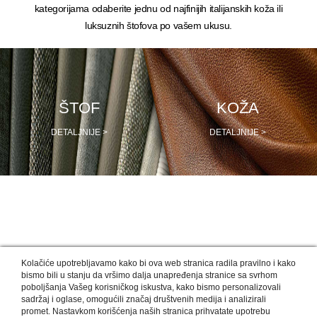
kategorijama odaberite jednu od najfinijih italijanskih koža ili
luksuznih štofova po vašem ukusu.
ŠTOF
KOŽA
DETALJNIJE >
DETALJNIJE >
NAŠI DIZAJNERI PREPORUČUJU
Kolačiće upotrebljavamo kako bi ova web stranica radila pravilno i kako
bismo bili u stanju da vršimo dalja unapređenja stranice sa svrhom
poboljšanja Vašeg korisničkog iskustva, kako bismo personalizovali
sadržaj i oglase, omogućili značaj društvenih medija i analizirali
promet. Nastavkom korišćenja naših stranica prihvatate upotrebu