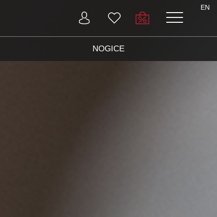
EN
NOGICE