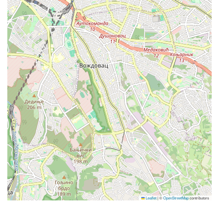
BRNO
VIDENSKA 153/119 b - BRNO
DUBROVNIK
Gornja Čibača 8, Mlini - Dubrovnik
GNJILANE
Leaflet
|
©
OpenStreetMap
contributors
Rr.Marie Shllaku pn - Gnjilane