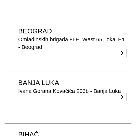
PRETRAŽITE
BEOGRAD
ZAKAŽITE
SASTANAK
Omladinskih brigada 86E, West 65, lokal E1
SA NAŠIM
- Beograd
ARHITEKTOM
KONTAKTIRAJTE
NAS
SR
EN
BANJA LUKA
Ivana Gorana Kovačića 203b - Banja Luka
BIHAĆ