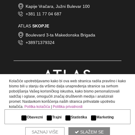
KRAGUJEVAC
Kapije Vračara, Južni Bulevar 100
MILOVANA GUŠIĆA 87B - Kragujevac
+381 11 77 04 687
ATLAS
SKOPJE
Boulevard 3-ta Makedonska Brigada
+38971379324
KÜSSNACHT AM RIGI
Fännstrasse 49 - Küssnacht am Rigi
Kolačiće upotrebljavamo kako bi ova web stranica radila pravilno i kako
bismo bili u stanju da vršimo dalja unapređenja stranice sa svrhom
poboljšanja Vašeg korisničkog iskustva, kako bismo personalizovali
sadržaj i oglase, omogućili značaj društvenih medija i analizirali
promet. Nastavkom korišćenja naših stranica prihvatate upotrebu
LJUBLJANA
kolačića.
Politka kolačića
|
Politika privatnosti
© Copyright 2018 Atlas.
Lazarjeva ulica 12 - Ljubljana
Sva prava zadržana.
Obavezni
Trajni
Statistika
Marketing
SAZNAJ VIŠE
SLAŽEM SE