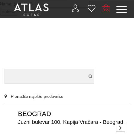
Name: (required)
submit
PROIZVODI
ZAŠTO
ATLAS?
AKTUELNOSTI
Pronađite najbližu prodavnicu
KONTAKT
BEOGRAD
BUSINESS
Juzni bulevar 100, Kapija Vračara - Beograd
SERVICES