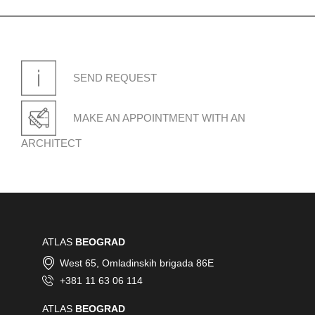
SEND REQUEST
GRADAČAC
Ormanica bb - Gradačac
MAKE AN APPOINTMENT WITH AN
ARCHITECT
KOTOR
Radanovici - Kotor
ATLAS
BEOGRAD
West 65, Omladinskih brigada 86E
+381 11 63 06 114
ATLAS
BEOGRAD