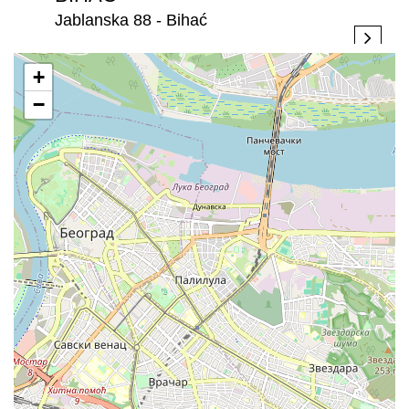
Jablanska 88 - Bihać
+
−
BIJELJINA
Stefana Dečanskog 250 - Bijeljina
BRATISLAVA
Rožňavská 1, 831 04 Bratislava, - Bratislava