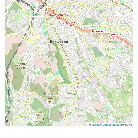
BRNO
VIDENSKA 153/119 b - BRNO
DUBROVNIK
Gornja Čibača 8, Mlini - Dubrovnik
GNJILANE
Leaflet
|
©
OpenStreetMap
contributors
Rr.Marie Shllaku pn - Gnjilane