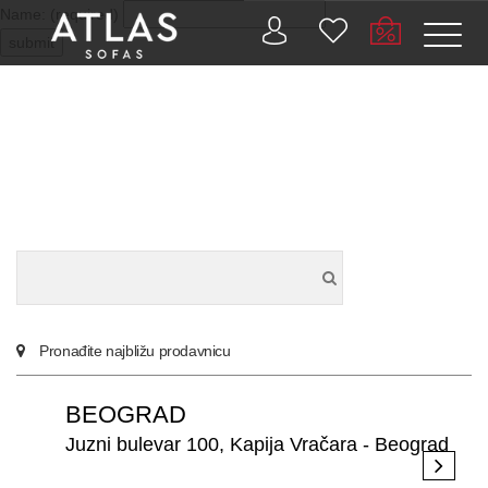
Name: (required)
submit
PROIZVODI
ZAŠTO
ATLAS?
AKTUELNOSTI
Pronađite najbližu prodavnicu
KONTAKT
BEOGRAD
BUSINESS
Juzni bulevar 100, Kapija Vračara - Beograd
SERVISI