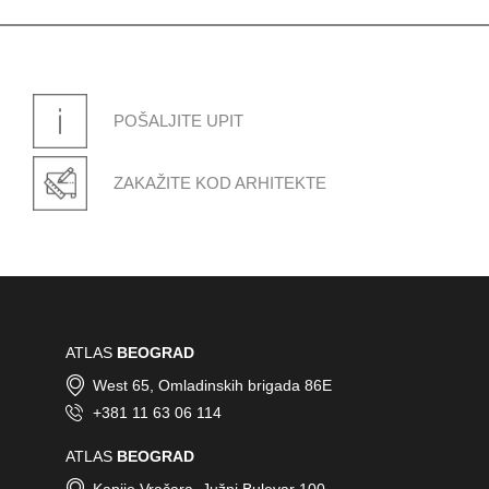
POŠALJITE UPIT
GRADAČAC
Ormanica bb - Gradačac
ZAKAŽITE KOD ARHITEKTE
KOTOR
Radanovici - Kotor
ATLAS
BEOGRAD
West 65, Omladinskih brigada 86E
+381 11 63 06 114
ATLAS
BEOGRAD