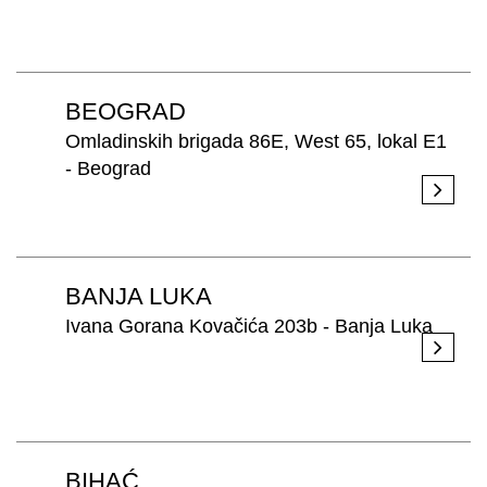
PRETRAŽITE
BEOGRAD
ZAKAŽITE
SASTANAK
Omladinskih brigada 86E, West 65, lokal E1
SA NAŠIM
- Beograd
ARHITEKTOM
KONTAKTIRAJTE
NAS
SR
EN
BANJA LUKA
Ivana Gorana Kovačića 203b - Banja Luka
BIHAĆ