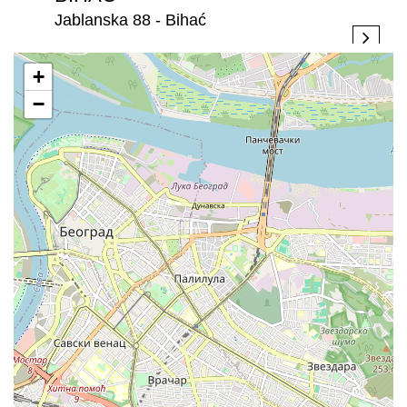
Jablanska 88 - Bihać
+
−
BIJELJINA
Stefana Dečanskog 250 - Bijeljina
BRATISLAVA
Rožňavská 1, 831 04 Bratislava, - Bratislava