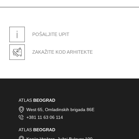
POŠALJITE UPIT
GRADAČAC
Ormanica bb - Gradačac
ZAKAŽITE KOD ARHITEKTE
KOTOR
Radanovici - Kotor
ATLAS
BEOGRAD
West 65, Omladinskih brigada 86E
+381 11 63 06 114
ATLAS
BEOGRAD