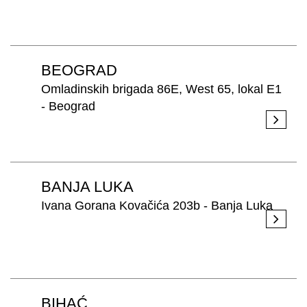
PRETRAŽITE
BEOGRAD
ZAKAŽITE
SASTANAK
Omladinskih brigada 86E, West 65, lokal E1
SA NAŠIM
- Beograd
ARHITEKTOM
KONTAKTIRAJTE
NAS
SR
EN
BANJA LUKA
Ivana Gorana Kovačića 203b - Banja Luka
BIHAĆ