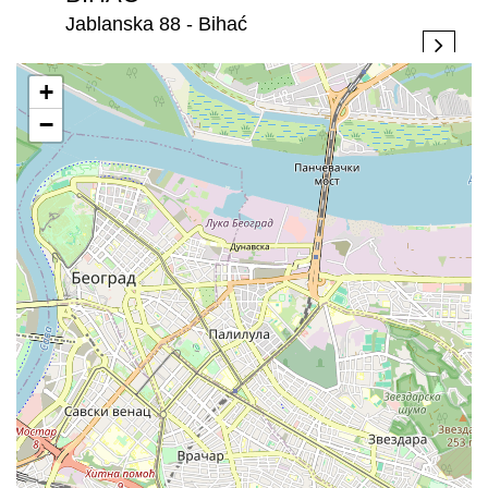
Jablanska 88 - Bihać
+
−
BIJELJINA
Stefana Dečanskog 250 - Bijeljina
BRATISLAVA
Rožňavská 1, 831 04 Bratislava, - Bratislava