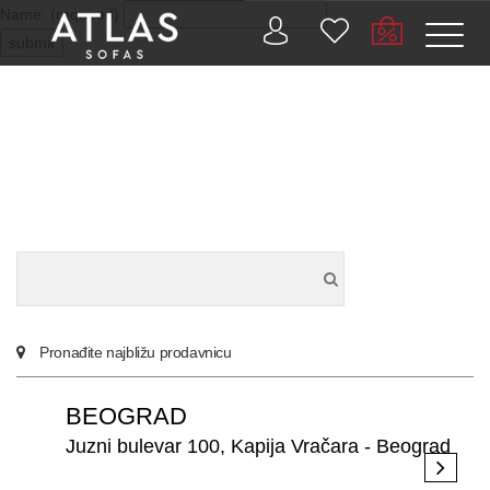
Name: (required)
submit
PROIZVODI
ZAŠTO
ATLAS?
AKTUELNOSTI
Pronađite najbližu prodavnicu
KONTAKT
BEOGRAD
BUSINESS
Juzni bulevar 100, Kapija Vračara - Beograd
SERVISI