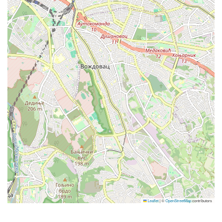
BRNO
VIDENSKA 153/119 b - BRNO
DUBROVNIK
Gornja Čibača 8, Mlini - Dubrovnik
GNJILANE
Leaflet
|
©
OpenStreetMap
contributors
Rr.Marie Shllaku pn - Gnjilane