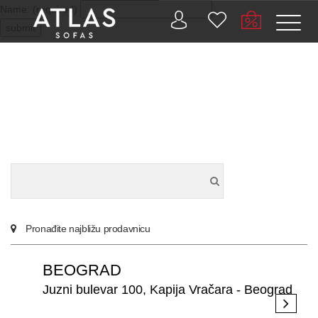
Name: (required)
submit
PROIZVODI
ZAŠTO
ATLAS?
AKTUELNOSTI
Pronađite najbližu prodavnicu
KONTAKT
BEOGRAD
BUSINESS
Juzni bulevar 100, Kapija Vračara - Beograd
SERVISI