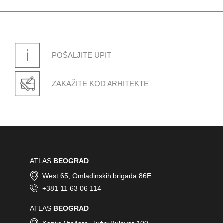
POŠALJITE UPIT
GRADAČAC
Ormanica bb - Gradačac
ZAKAŽITE KOD ARHITEKTE
KOTOR
Radanovici - Kotor
ATLAS
BEOGRAD
West 65, Omladinskih brigada 86E
+381 11 63 06 114
ATLAS
BEOGRAD