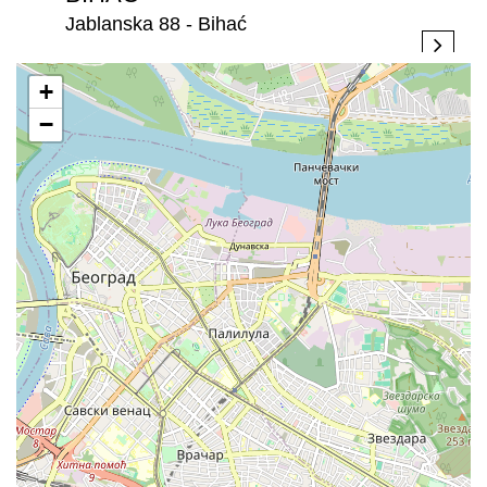
Jablanska 88 - Bihać
+
−
BIJELJINA
Stefana Dečanskog 250 - Bijeljina
BRATISLAVA
Rožňavská 1, 831 04 Bratislava, - Bratislava