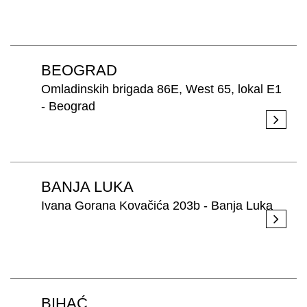
PRETRAŽITE
BEOGRAD
ZAKAŽITE
SASTANAK
Omladinskih brigada 86E, West 65, lokal E1
SA NAŠIM
- Beograd
ARHITEKTOM
KONTAKTIRAJTE
NAS
SR
EN
BANJA LUKA
Ivana Gorana Kovačića 203b - Banja Luka
BIHAĆ