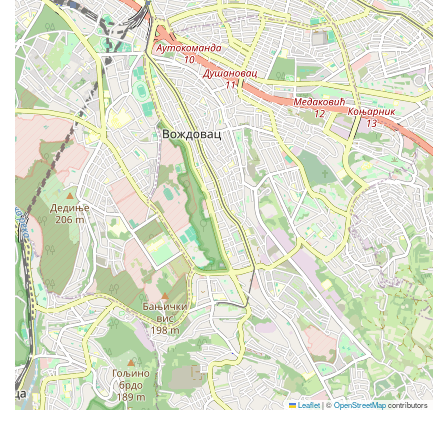
BRNO
VIDENSKA 153/119 b - BRNO
DUBROVNIK
Gornja Čibača 8, Mlini - Dubrovnik
GNJILANE
Leaflet
|
©
OpenStreetMap
contributors
Rr.Marie Shllaku pn - Gnjilane