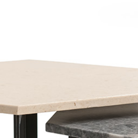
PRETRAŽITE
ZAKAŽITE
SASTANAK
SA NAŠIM
ARHITEKTOM
KONTAKTIRAJTE
NAS
SR
EN