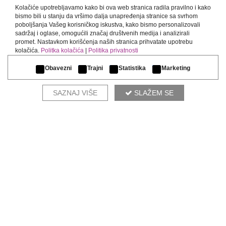
Kolačiće upotrebljavamo kako bi ova web stranica radila pravilno i kako
bismo bili u stanju da vršimo dalja unapređenja stranice sa svrhom
poboljšanja Vašeg korisničkog iskustva, kako bismo personalizovali
sadržaj i oglase, omogućili značaj društvenih medija i analizirali
OMNIA LUX N-60
promet. Nastavkom korišćenja naših stranica prihvatate upotrebu
kolačića.
Politka kolačića
|
Politika privatnosti
Obavezni
Trajni
Statistika
Marketing
SAZNAJ VIŠE
SLAŽEM SE
KOMPLETIRAJ AMBIJENT