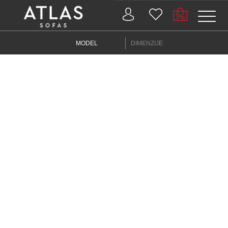
Name: (required)
MODEL
DIMENZIJE
submit
PROIZVODI
ZAŠTO
ATLAS?
AKTUELNOSTI
KONTAKT
BUSINESS
SERVISI