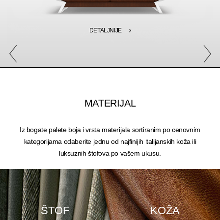
DETALJNIJE
MATERIJAL
Iz bogate palete boja i vrsta materijala sortiranim po cenovnim
kategorijama odaberite jednu od najfinijih italijanskih koža ili
luksuznih štofova po vašem ukusu.
ŠTOF
KOŽA