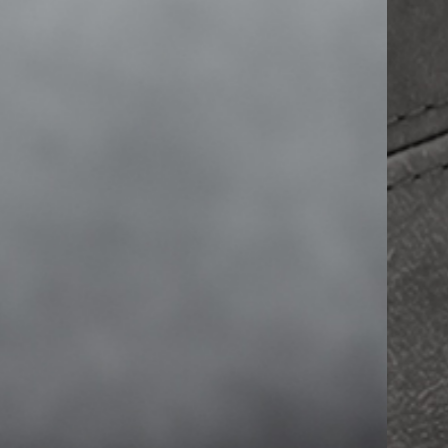
PRETRAŽITE
ZAKAŽITE
SASTANAK
SA NAŠIM
ARHITEKTOM
KONTAKTIRAJTE
NAS
SR
EN