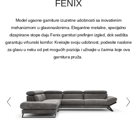
FENIX
Model ugaone garniture izuzetne udobnosti sa inovativnim
mehanizmom u glavonaslonima. Elegantne metalne, specijalno
dizajnirane stope daju Fenix garnituri prefinjen izgled, dok sedišta
garantuju vrhunski komfor. Kreirajte svoju udobnost, podesite naslone
za glavu u neku od pet mogućih pozicija i uživajte u čarima koje ova
garnitura pruža.