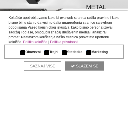
METAL
DETALJNIJE >
Kolačiće upotrebljavamo kako bi ova web stranica radila pravilno i kako
bismo bili u stanju da vršimo dalja unapređenja stranice sa svrhom
poboljšanja Vašeg korisničkog iskustva, kako bismo personalizovali
sadržaj i oglase, omogućili značaj društvenih medija i analizirali
promet. Nastavkom korišćenja naših stranica prihvatate upotrebu
kolačića.
Politka kolačića
|
Politika privatnosti
Obavezni
Trajni
Statistika
Marketing
SAZNAJ VIŠE
SLAŽEM SE
NAŠI DIZAJNERI PREPORUČUJU