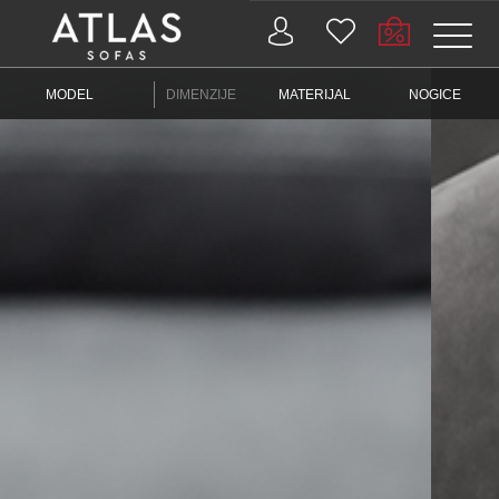
Name: (required)
MODEL
DIMENZIJE
MATERIJAL
NOGICE
submit
PROIZVODI
ZAŠTO
ATLAS?
AKTUELNOSTI
KONTAKT
BUSINESS
SERVISI