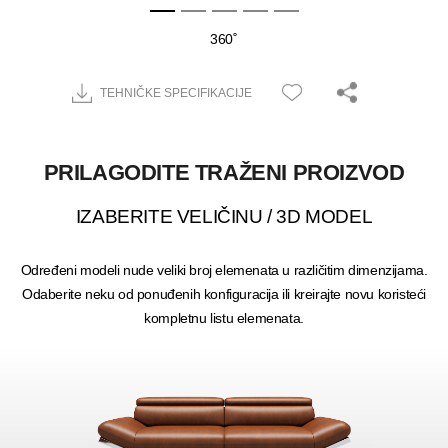
360˚
TEHNIČKE SPECIFIKACIJE
PRILAGODITE TRAŽENI PROIZVOD
IZABERITE VELIČINU / 3D MODEL
Određeni modeli nude veliki broj elemenata u različitim dimenzijama.
Odaberite neku od ponuđenih konfiguracija ili kreirajte novu koristeći
kompletnu listu elemenata.