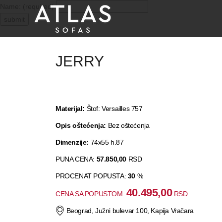
Name: (required)
submit
JERRY
PROIZVODI
ZAŠTO
ATLAS?
Materijal:
Štof: Versailles 757
Opis oštećenja:
Bez oštećenja
AKTUELNOSTI
Dimenzije:
74x55 h.87
KONTAKT
PUNA CENA:
57.850,00
RSD
PROCENAT POPUSTA:
30
%
BUSINESS
40.495,00
CENA SA POPUSTOM:
RSD
Beograd, Južni bulevar 100, Kapija Vračara
SERVISI