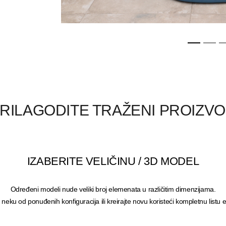
RILAGODITE TRAŽENI PROIZV
IZABERITE VELIČINU / 3D MODEL
Određeni modeli nude veliki broj elemenata u različitim dimenzijama.
neku od ponuđenih konfiguracija ili kreirajte novu koristeći kompletnu listu