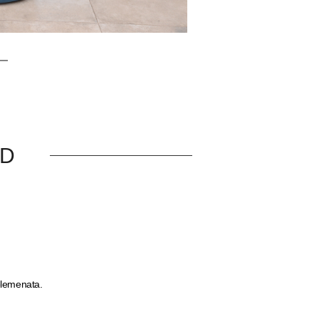
OD
 elemenata.