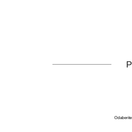
PRETRAŽITE
ZAKAŽITE
SASTANAK
SA NAŠIM
ARHITEKTOM
KONTAKTIRAJTE
P
NAS
SR
EN
Odaberite 