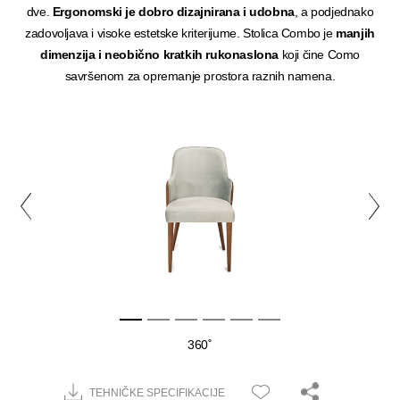
dve.
Ergonomski je dobro dizajnirana i udobna
, a podjednako
zadovoljava i visoke estetske kriterijume. Stolica Combo je
manjih
dimenzija i neobično kratkih rukonaslona
koji čine Como
savršenom za opremanje prostora raznih namena.
360˚
TEHNIČKE SPECIFIKACIJE