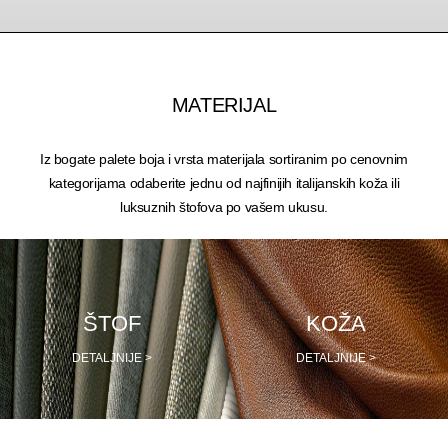
MATERIJAL
Iz bogate palete boja i vrsta materijala sortiranim po cenovnim
kategorijama odaberite jednu od najfinijih italijanskih koža ili
luksuznih štofova po vašem ukusu.
ŠTOF
KOŽA
DETALJNIJE >
DETALJNIJE >