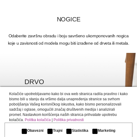
NOGICE
Odaberite završnu obradu i boju savršeno ukomponovanih nogica
koje u zavisnosti od modela mogu biti izrađene od drveta ili metala.
DRVO
DETALJNIJE >
Kolačiće upotrebljavamo kako bi ova web stranica radila pravilno i kako
bismo bili u stanju da vršimo dalja unapređenja stranice sa svrhom
poboljšanja Vašeg korisničkog iskustva, kako bismo personalizovali
sadržaj i oglase, omogućili značaj društvenih medija i analizirali
promet. Nastavkom korišćenja naših stranica prihvatate upotrebu
kolačića.
Politka kolačića
|
Politika privatnosti
Obavezni
Trajni
Statistika
Marketing