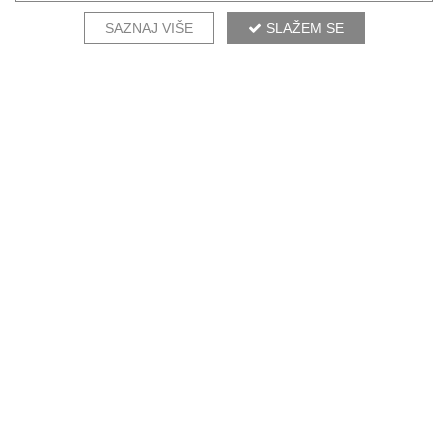
SAZNAJ VIŠE
SLAŽEM SE
NAŠI DIZAJNERI PREPORUČUJU
MAJESTIC NATURA
KOMPLETIRAJ AMBIJENT