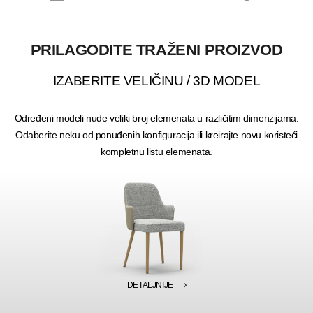
PRILAGODITE TRAŽENI PROIZVOD
IZABERITE VELIČINU / 3D MODEL
Određeni modeli nude veliki broj elemenata u različitim dimenzijama.
Odaberite neku od ponuđenih konfiguracija ili kreirajte novu koristeći
kompletnu listu elemenata.
DETALJNIJE