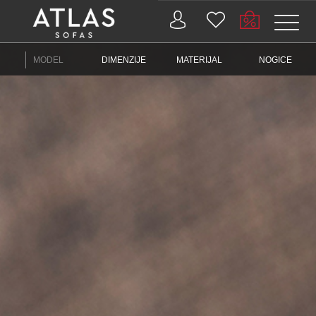
Name: (required)
MODEL
DIMENZIJE
MATERIJAL
NOGICE
submit
PROIZVODI
ZAŠTO
ATLAS?
AKTUELNOSTI
KONTAKT
BUSINESS
SERVISI