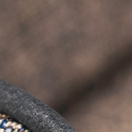
PRETRAŽITE
ZAKAŽITE
SASTANAK
SA NAŠIM
ARHITEKTOM
KONTAKTIRAJTE
NAS
SR
EN